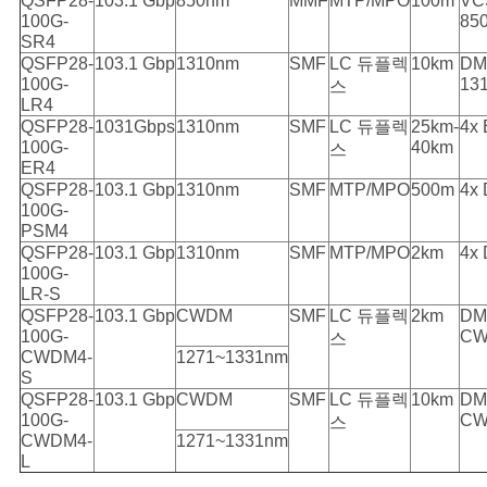
QSFP28-
103.1 Gbp
850nm
MMF
MTP/MPO
100m
VC
100G-
85
SR4
QSFP28-
103.1 Gbp
1310nm
SMF
LC 듀플렉
10km
DM
100G-
13
스
LR4
QSFP28-
1031Gbps
1310nm
SMF
LC 듀플렉
25km-
4x
100G-
40km
스
ER4
QSFP28-
103.1 Gbp
1310nm
SMF
MTP/MPO
500m
4x
100G-
PSM4
QSFP28-
103.1 Gbp
1310nm
SMF
MTP/MPO
2km
4x
100G-
LR-S
QSFP28-
103.1 Gbp
CWDM
SMF
LC 듀플렉
2km
DM
100G-
C
스
CWDM4-
1271~1331nm
S
QSFP28-
103.1 Gbp
CWDM
SMF
LC 듀플렉
10km
DM
100G-
C
스
CWDM4-
1271~1331nm
L