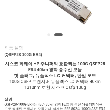
연
락
주
세
제품 설명
요
(QSFP28-100G-ER4)
시스코 화웨이 HP 주니퍼와 호환되는 100G QSFP28
뉴
ER4 40km 광학 송수신 모듈
스
핫 플러그, 듀플렉스 LC 커넥터, 단일 모드
100G QSFP 트랜시버 듀플렉스 LC 커넥터 40km
1310nm 호환 시스코 Qsfp 100g
인
설명
용
QSFP28-100G-ER4는 FEC (30km없이 FEC) 광 통신 애플리케이션
으로 설계된 트랜시버 모듈이다. 설계는 IEEE 802의 100GbASE-ER4