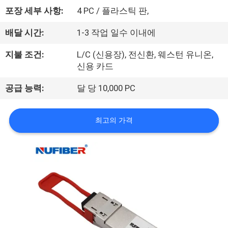
하
포장 세부 사항:
4 PC / 플라스틱 판,
여
배달 시간:
1-3 작업 일수 이내에
공
지불 조건:
L/C (신용장), 전신환, 웨스턴 유니온,
신용 카드
장
공급 능력:
달 당 10,000 PC
여
행
최고의 가격
품
질
관
리