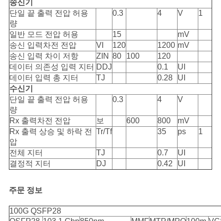
송신기
단일 끝 출력 전압 허용
0.3
4
V
1
량
일반 모드 전압 허용
15
mV
송신 입력차전 전압
VI
120
1200
mV
송신 입력 차이 저항
ZIN
80
100
120
데이터 의존성 입력 지터
DDJ
0.1
UI
데이터 입력 총 지터
TJ
0.28
UI
수신기
단일 끝 출력 전압 허용
0.3
4
V
량
Rx 출력차전 전압
보
600
800
mV
Rx 출력 상승 및 하락 전
Tr/Tf
35
ps
1
압
전체 지터
TJ
0.7
UI
결정적 지터
DJ
0.42
UI
주문 정보
100G QSFP28