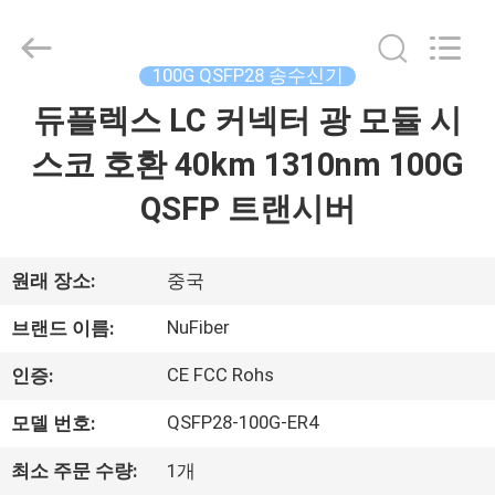
©
2021
-
2026
Shenzhen
100G QSFP28 송수신기
Fivision
Digital
Technology
듀플렉스 LC 커넥터 광 모듈 시
집
Co.,Ltd.
All
Rights
스코 호환 40km 1310nm 100G
Reserved.
Developed
제
by
QSFP 트랜시버
ECER
품
원래 장소:
중국
우
NuFiber
브랜드 이름:
리
CE FCC Rohs
인증:
에
QSFP28-100G-ER4
모델 번호:
대
최소 주문 수량:
1개