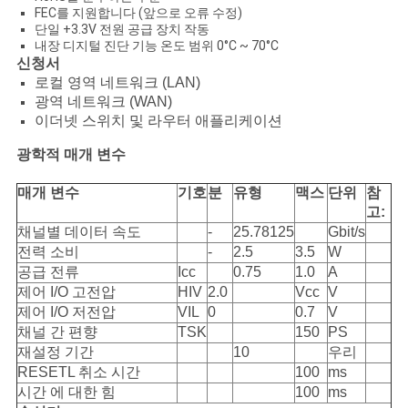
FEC를 지원합니다 (앞으로 오류 수정)
단일 +3.3V 전원 공급 장치 작동
내장 디지털 진단 기능 온도 범위 0°C ~ 70°C
개
신청서
로컬 영역 네트워크 (LAN)
인
광역 네트워크 (WAN)
이더넷 스위치 및 라우터 애플리케이션
정
광학적 매개 변수
보
매개 변수
기호
분
유형
맥스
단위
참
보
고:
채널별 데이터 속도
-
25.78125
Gbit/s
호
전력 소비
-
2.5
3.5
W
정
공급 전류
Icc
0.75
1.0
A
제어 I/O 고전압
HIV
2.0
Vcc
V
책
제어 I/O 저전압
VIL
0
0.7
V
채널 간 편향
TSK
150
PS
재설정 기간
10
우리
RESETL 취소 시간
100
ms
시간 에 대한 힘
100
ms