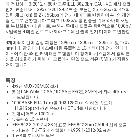
문
에 적합하다.3-2012 제88항 표준 IEEE 802.3bm CAUI-4 칩에서 모듈
전기 표준 ITU-T G959.1-2012-02 표준. 모듈은 25.78Gbps의 4개의
을
입력 채널 (ch) 를 27.95Gbps의 전기 데이터로 변환하여 4개의 레인
광 신호로 변환합니다.그리고 100Gb/s 광 전송을 위해 하나의 채널
요
로 복합화합니다.반대로, 수신자 쪽에서 모듈은 광학적으로 100Gb /
s 입력을 4 레인 신호로 배제하고 4 레인 출력 전기 데이터로 변환합
니다.
구
4개의 레이인의 중심 파장은 1296 nm, 1300 nm, 1305 nm 및 1309
nm이다. 광 인터페이스에 대한 듀플렉스 LC 커넥터와 전기 인터페
하
이스에 대한 38 핀 커넥터를 포함합니다.장거리 시스템에서 광적 분
산을 최소화하기 위해, 이 모듈에서 단일 모드 섬유 (SMF) 가 적용되
세
어야 합니다.
요
특징
4차선 MUX/DEMUX 설계
통합 LAN WDM TOSA / ROSA는 FEC로 SMF에서 최대 40km까
사
지 도달합니다.
100GBASE-ER4 (Lite) 를 103.125Gbps의 라인 속도와
111.81Gbps의 라인 속도에서 OTU4를 지원합니다
이
전체 대역폭 > 100Gbps
듀플렉스 LC 커넥터
트
IEEE 802.3-2012 제88항 표준 IEEE 802.3bm CAUI-4 칩과 모듈
전기 표준 ITU-T G에 적합합니다.959.1-2012-02 표준 ·
맵
RoHS를 준수하는 부분