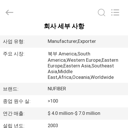
Fivision
Digital
Technology
Co.,Ltd.
All
Rights
회사 세부 사항
Reserved.
집
Developed
by
ECER
Manufacturer,Exporter
사업 유형:
제
주요 시장:
북부 America,South
America,Western Europe,Eastern
품
Europe,Eastern Asia,Southeast
Asia,Middle
East,Africa,Oceania,Worldwide
우
NUFIBER
브랜드:
리
>100
종업 원수 실:
에
$ 4.0 million-$ 7.0 million
연간 매출:
대
2003
설립 년도: