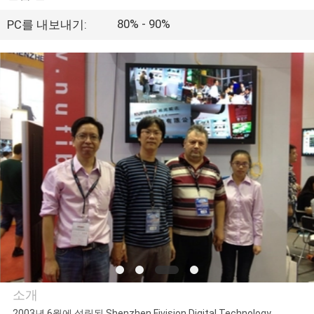
하
여
80% - 90%
PC를 내보내기:
공
장
여
행
품
질
관
리
소개
2003년 6월에 설립된 Shenzhen Fivision Digital Technology