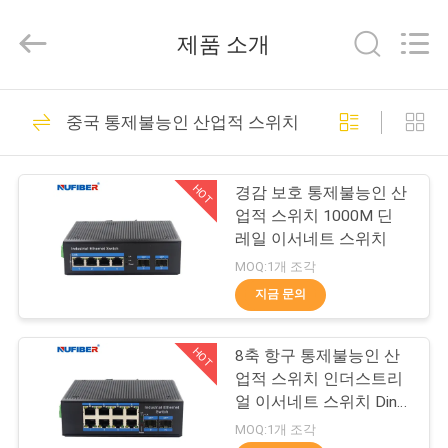
Fivision
Digital
Technology
제품 소개
Co.,Ltd.
All
Rights
Reserved.
Developed
집
53
by
중국 통제불능인 산업적 스위치
ECER
100G QSFP28 송수
제
신기
HOT
경감 보호 통제불능인 산
품
업적 스위치 1000M 딘
레일 이서네트 스위치
MOQ:1개 조각
우
지금 문의
34
리
40G QSFP+ 송수신
HOT
8축 항구 통제불능인 산
에
업적 스위치 인더스트리
기
대
얼 이서네트 스위치 Din
레일 마운트
MOQ:1개 조각