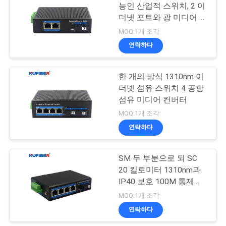
문
능인 산업적 스위치, 2 이
더넷 포트와 광 미디어 컨
을
35
버터
MOQ:1개 조각
요
연락하다
구리 모듈
구
한 개의 방식 1310nm 이
하
더넷 섬유 스위치 4 공항
섬유 미디어 컨버터
세
MOQ:1개 조각
요
연락하다
63
SM 두 부분으로 되 SC
사
활동적인 광케이블
20 킬로미터 1310nm과
이
IP40 보호 100M 통제불
능인 산업적 스위치
MOQ:1개 조각
트
연락하다
맵