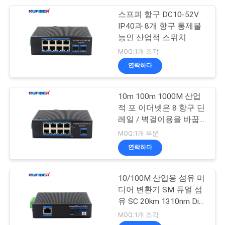
스프피 항구 DC10-52V
51
IP40과 8개 항구 통제불
개
능인 산업적 스위치
직접 접속 케이블
인
MOQ:1개 조각
연락하다
정
보
10m 100m 1000M 산업
적 포 이더넷은 8 항구 딘
보
레일 / 벽걸이용을 바꿉
131
호
니다
MOQ:1개 부분
통제불능인 산업적
연락하다
정
스위치
책
10/100M 산업용 섬유 미
디어 변환기 SM 듀얼 섬
유 SC 20km 1310nm Din-
rail Mount
MOQ:1개 조각