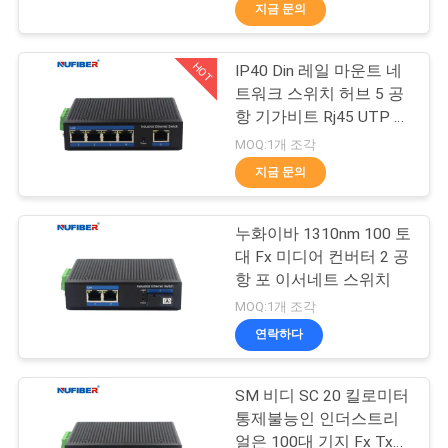
하
지금 문의
여
HOT
IP40 Din 레일 마운트 네
24
트워크 스위치 허브 5 공
공
25G SFP28 송수신
항 기가비트 Rj45 UTP 인
터페이스
장
MOQ:1개 조각
기
지금 문의
여
행
누화이바 1310nm 100 토
대 Fx 미디어 컨버터 2 공
항 포 이서네트 스위치
품
79
MOQ:1개 조각
질
연락하다
10G SFP+ 송수신기
관
SM 비디 SC 20 킬로미터
리
통제불능인 인더스트리
얼은 100대 기지 Fx Tx