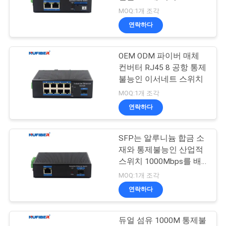
미디어 컨버터를 바꿉니
MOQ:1개 조각
연
다
연락하다
12
락
OEM ODM 파이버 매체
주
10G XFP 송수신기
컨버터 RJ45 8 공항 통제
세
불능인 이서네트 스위치
MOQ:1개 조각
요
연락하다
뉴
SFP는 알루니늄 합금 소
83
재와 통제불능인 산업적
스
스위치 1000Mbps를 배
1.25G SFP 송수신기
열합니다
MOQ:1개 조각
인
연락하다
용
듀얼 섬유 1000M 통제불