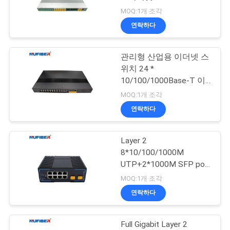
1000Base-X SFP
MOQ:1개 조각
연
연락하다
12
락
관리형 산업용 이더넷 스
주
10G XFP 송수신기
위치 24 *
세
10/100/1000Base-T 이
더넷 포트 + 4 *
MOQ:1개 조각
요
1000BASE-X SFP
연락하다
뉴
Layer 2
83
8*10/100/1000M
스
UTP+2*1000M SFP port
1.25G SFP 송수신기
DIN-Rail,RSTP, Ring
MOQ:1개 조각
Network Managed
인
연락하다
Industrial Switch
용
Full Gigabit Layer 2