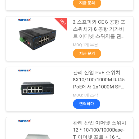
하
지금 문의
여
HOT
2 스프피와 CE 8 공항 포
24
스위치가 8 공항 기가비
공
25G SFP28 송수신
트 이더넷 스위치를 관리
했습니다
장
MOQ:1개 부분
기
지금 문의
여
행
관리 산업 PoE 스위치
8X10/100/1000M RJ45
PoE에서 2x1000M SFP
품
81
슬롯 Din Rail 스위치
MOQ:1개 조각
질
연락하다
10G SFP+ 송수신기
관
관리 산업 이더넷 스위치
리
12 * 10/100/1000Base-
T 이더넷 포트 + 16 *