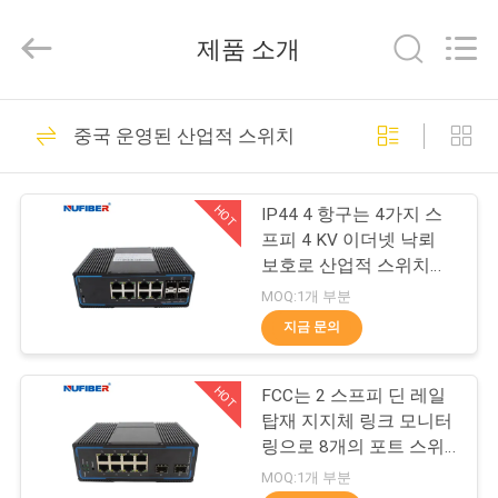
2026
Shenzhen
Fivision
제품 소개
Digital
Technology
Co.,Ltd.
All
집
Rights
53
Reserved.
중국 운영된 산업적 스위치
Developed
100G QSFP28 송수
by
ECER
제
신기
HOT
IP44 4 항구는 4가지 스
품
프피 4 KV 이더넷 낙뢰
보호로 산업적 스위치를
관리했습니다
MOQ:1개 부분
우
지금 문의
34
리
40G QSFP+ 송수신
HOT
FCC는 2 스프피 딘 레일
에
탑재 지지체 링크 모니터
기
대
링으로 8개의 포트 스위
치를 관리했습니다
MOQ:1개 부분