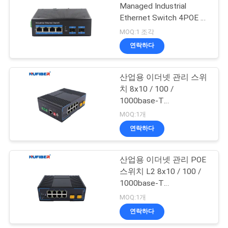
문
Managed Industrial
Ethernet Switch 4POE +
을
35
2SFP Port
MOQ:1 조각
요
연락하다
구리 모듈
구
산업용 이더넷 관리 스위
하
치 8x10 / 100 /
1000base-T
세
2x1000base-X SFP+
MOQ:1개
요
연락하다
63
산업용 이더넷 관리 POE
사
활동적인 광케이블
스위치 L2 8x10 / 100 /
이
1000base-T
2x1000base-X SFP
MOQ:1개
트
연락하다
맵