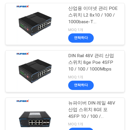
산업용 이더넷 관리 POE
49
스위치 L2 8x10 / 100 /
개
1000base-T
직접 접속 케이블
인
2x1000base-X SFP
MOQ:1개
연락하다
정
보
DIN Rail 48V 관리 산업
스위치 8ge Poe 4SFP
보
10 / 100 / 1000Mbps
131
호
MOQ:1개
통제불능인 산업적
연락하다
정
스위치
책
뉴파이버 DIN 레일 48V
산업 스위치 8GE 포
4SFP 10 / 100 /
1000Mbps 관리 산업 스
MOQ:1개
위치