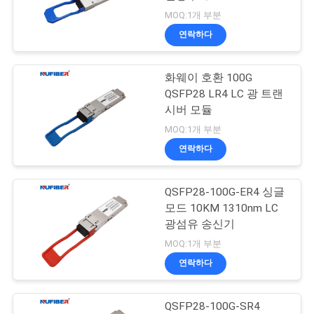
LR4
MOQ:1개 부분
연
연락하다
락
화웨이 호환 100G
주
QSFP28 LR4 LC 광 트랜
세
시버 모듈
MOQ:1개 부분
요
연락하다
뉴
QSFP28-100G-ER4 싱글
모드 10KM 1310nm LC
스
광섬유 송신기
MOQ:1개 부분
인
연락하다
용
QSFP28-100G-SR4