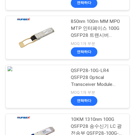
하
연락하다
여
850nm 100m MM MPO
MTP 인터페이스 100G
공
QSFP28 트랜시버
Huawei Cisco 호환 가능
장
MOQ:1개 부분
연락하다
여
행
QSFP28-10G-LR4
QSFP28 Optical
Transceiver Module
품
10km 1310nm SMF
MOQ:1개 부분
Duplex LC
질
연락하다
관
10KM 1310nm 100G
리
QSFP28 송수신기 LC 광
전송부 QSFP28-100G-