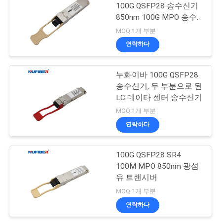
문
100G QSFP28 송수신기
850nm 100G MPO 송수
을
신기
MOQ:1개 부분
요
연락하다
구
누화이바 100G QSFP28
하
송수신기, 두 부분으로 된
LC 데이타 센터 송수신기
세
MOQ:1개 부분
요
연락하다
100G QSFP28 SR4
사
100M MPO 850nm 광섬
이
유 트랜시버
MOQ:1개 부분
트
연락하다
맵