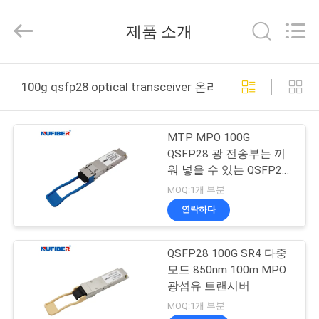
Fivision
Digital
제품 소개
Technology
Co.,Ltd.
All
Rights
Reserved.
집
Developed
by
100g qsfp28 optical transceiver 온라인 제조
ECER
제
MTP MPO 100G
품
QSFP28 광 전송부는 끼
워 넣을 수 있는 QSFP28-
100G-lr-s를 뜨겁게 합니
MOQ:1개 부분
우
다
연락하다
리
QSFP28 100G SR4 다중
에
모드 850nm 100m MPO
대
광섬유 트랜시버
MOQ:1개 부분