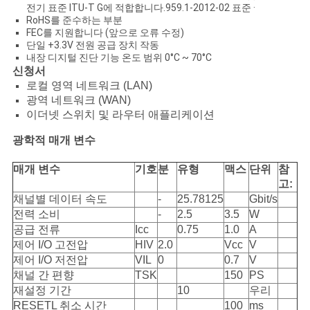
전기 표준 ITU-T G에 적합합니다.959.1-2012-02 표준 ·
RoHS를 준수하는 부분
FEC를 지원합니다 (앞으로 오류 수정)
개
단일 +3.3V 전원 공급 장치 작동
내장 디지털 진단 기능 온도 범위 0°C ~ 70°C
인
신청서
로컬 영역 네트워크 (LAN)
정
광역 네트워크 (WAN)
이더넷 스위치 및 라우터 애플리케이션
보
광학적 매개 변수
보
매개 변수
기호
분
유형
맥스
단위
참
호
고:
채널별 데이터 속도
-
25.78125
Gbit/s
정
전력 소비
-
2.5
3.5
W
공급 전류
Icc
0.75
1.0
A
책
제어 I/O 고전압
HIV
2.0
Vcc
V
제어 I/O 저전압
VIL
0
0.7
V
채널 간 편향
TSK
150
PS
재설정 기간
10
우리
RESETL 취소 시간
100
ms