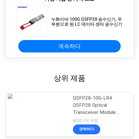
누화이바 100G QSFP28 송수신기, 두
부분으로 된 LC 데이타 센터 송수신기
계속하다
상위 제품
QSFP28-10G-LR4
QSFP28 Optical
Transceiver Module
10km 1310nm SMF
MOQ:1개 부분
Duplex LC
연락하다