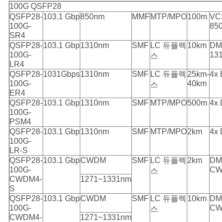
100G QSFP28
QSFP28-
103.1 Gbp
850nm
MMF
MTP/MPO
100m
VC
100G-
85
SR4
QSFP28-
103.1 Gbp
1310nm
SMF
LC 듀플렉
10km
DM
100G-
13
스
LR4
QSFP28-
1031Gbps
1310nm
SMF
LC 듀플렉
25km-
4x
100G-
40km
스
ER4
QSFP28-
103.1 Gbp
1310nm
SMF
MTP/MPO
500m
4x
100G-
PSM4
QSFP28-
103.1 Gbp
1310nm
SMF
MTP/MPO
2km
4x
100G-
LR-S
QSFP28-
103.1 Gbp
CWDM
SMF
LC 듀플렉
2km
DM
100G-
C
스
CWDM4-
1271~1331nm
S
QSFP28-
103.1 Gbp
CWDM
SMF
LC 듀플렉
10km
DM
100G-
C
스
CWDM4-
1271~1331nm