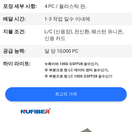
하
포장 세부 사항:
4 PC / 플라스틱 판,
여
배달 시간:
1-3 작업 일수 이내에
공
지불 조건:
L/C (신용장), 전신환, 웨스턴 유니온,
신용 카드
장
공급 능력:
달 당 10,000 PC
여
,
하이 라이트:
누화이바 100G QSFP28 송수신기
행
,
두 부분으로 된 LC 데이타 센터 송수신기
두 부분으로 된 LC 100G QSFP28 송수신기
품
최고의 가격
질
관
리