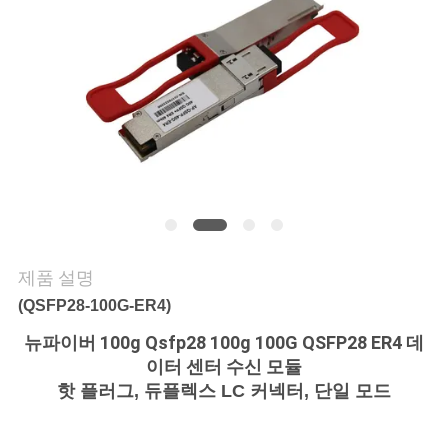
연
락
주
세
요
뉴
제품 설명
스
(QSFP28-100G-ER4)
뉴파이버 100g Qsfp28 100g 100G QSFP28 ER4 데
이터 센터 수신 모듈
인
핫 플러그, 듀플렉스 LC 커넥터, 단일 모드
용