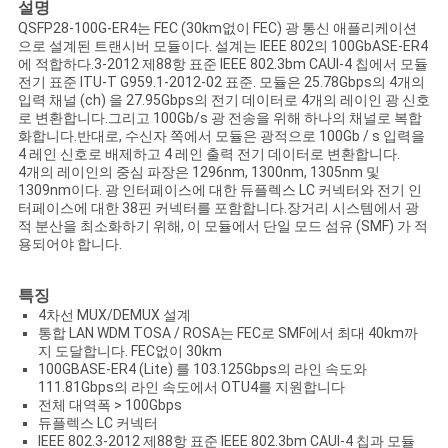
문
설명
QSFP28-100G-ER4는 FEC (30km없이 FEC) 광 통신 애플리케이션
을
으로 설계된 트랜시버 모듈이다. 설계는 IEEE 802의 100GbASE-ER4
에 적합하다.3-2012 제88항 표준 IEEE 802.3bm CAUI-4 칩에서 모듈
전기 표준 ITU-T G959.1-2012-02 표준. 모듈은 25.78Gbps의 4개의
요
입력 채널 (ch) 을 27.95Gbps의 전기 데이터로 4개의 레이인 광 신호
로 변환합니다.그리고 100Gb/s 광 전송을 위해 하나의 채널로 복합
구
화합니다.반대로, 수신자 쪽에서 모듈은 광적으로 100Gb / s 입력을
4 레인 신호로 배제하고 4 레인 출력 전기 데이터로 변환합니다.
하
4개의 레이인의 중심 파장은 1296nm, 1300nm, 1305nm 및
1309nm이다. 광 인터페이스에 대한 듀플렉스 LC 커넥터와 전기 인
세
터페이스에 대한 38핀 커넥터를 포함합니다.장거리 시스템에서 광
적 분산을 최소화하기 위해, 이 모듈에서 단일 모드 섬유 (SMF) 가 적
용되어야 합니다.
요
특징
사
4차선 MUX/DEMUX 설계
통합 LAN WDM TOSA / ROSA는 FEC로 SMF에서 최대 40km까
지 도달합니다. FEC없이 30km
이
100GBASE-ER4 (Lite) 를 103.125Gbps의 라인 속도와
111.81Gbps의 라인 속도에서 OTU4를 지원합니다
트
전체 대역폭 > 100Gbps
듀플렉스 LC 커넥터
맵
IEEE 802.3-2012 제88항 표준 IEEE 802.3bm CAUI-4 칩과 모듈