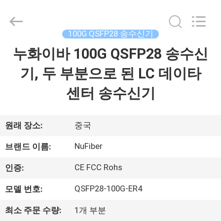
Fivision
Digital
Technology
Co.,Ltd.
100G QSFP28 송수신기
All
Rights
Reserved.
누화이바 100G QSFP28 송수신
집
Developed
by
ECER
기, 두 부분으로 된 LC 데이타
제
센터 송수신기
품
원래 장소:
중국
우
NuFiber
브랜드 이름:
리
CE FCC Rohs
인증:
에
QSFP28-100G-ER4
모델 번호:
대
최소 주문 수량:
1개 부분