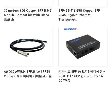
문
30 meters 10G Copper SFP RJ45
SFP-GE-T 1.25G Copper SFP
을
Module Compatible With Cisco
RJ45 Gigabit Ethernet
Switch
Transceiver
요
SGMII/SERDES/100BASE-FX
Copper Module
구
하
세
요
AWG30 AWG24 SFP28 to SFP28
기가비트 SFP to RJ45 미디어 컨버
25G 다이렉트 어태치 케이블 케이블
터, UTP to SFP 컨버터 DC5V 1A
사
CCTV용
이
트
맵