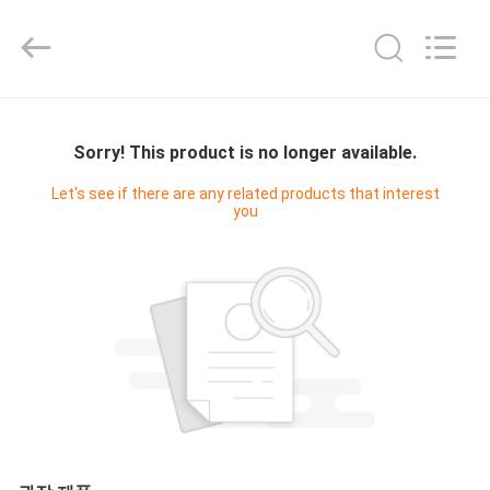
2025
Shenzhen
Fivision
Digital
Technology
Co.,Ltd.
All
Rights
집
Reserved.
Developed
by
Sorry! This product is no longer available.
ECER
제
Let's see if there are any related products that interest
you
품
우
리
에
대