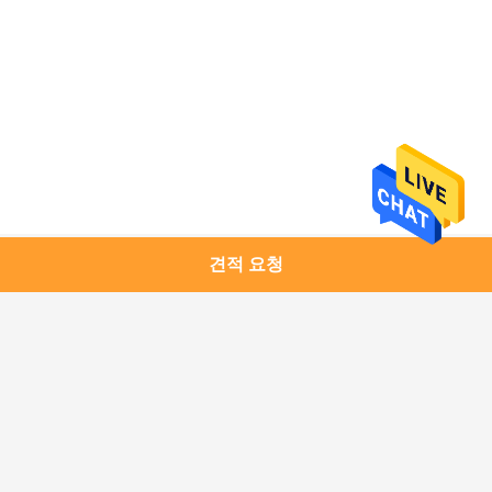
개
인
정
보
보
견적 요청
모든
호
정
구리 모듈
1.25G SFP 송수신기
책
10G SFP+ 송수신기
10G XFP 송수신기
25G SFP28 송수신기
40G QSFP+ 송수신기