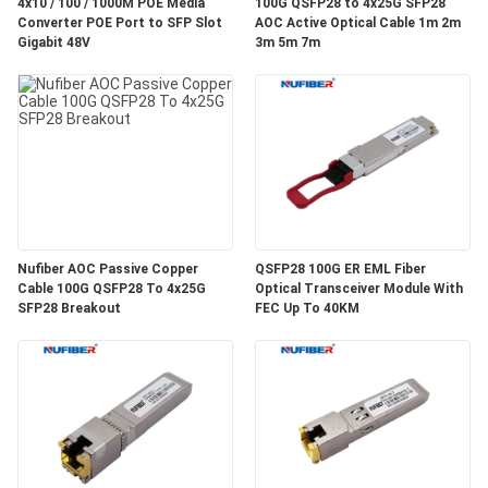
4x10 / 100 / 1000M POE Media
100G QSFP28 to 4x25G SFP28
Converter POE Port to SFP Slot
AOC Active Optical Cable 1m 2m
연
Gigabit 48V
3m 5m 7m
락
주
세
요
Nufiber AOC Passive Copper
QSFP28 100G ER EML Fiber
뉴
Cable 100G QSFP28 To 4x25G
Optical Transceiver Module With
SFP28 Breakout
FEC Up To 40KM
스
인
용