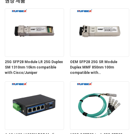
하
권장 제품
여
공
장
여
25G SFP28 Module LR 25G Duplex
OEM SFP28 25G SR Module
행
SM 1310nm 10km compatible
Duplex MMF 850nm 100m
with Cisco/Juniper
compatible with
Cisco/Huawei/H3C
품
질
관
리