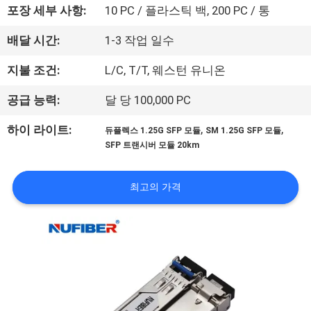
하
포장 세부 사항:
10 PC / 플라스틱 백, 200 PC / 통
여
배달 시간:
1-3 작업 일수
지불 조건:
L/C, T/T, 웨스턴 유니온
공
장
공급 능력:
달 당 100,000 PC
여
,
,
하이 라이트:
듀플렉스 1.25G SFP 모듈
SM 1.25G SFP 모듈
SFP 트랜시버 모듈 20km
행
최고의 가격
품
질
관
리