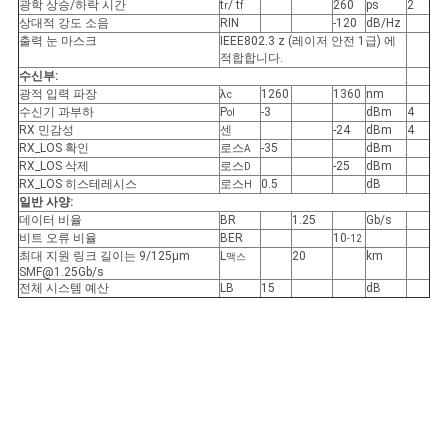
광학 상승/하락 시간
t
/ t
260
ps
2
r
f
상대적 강도 소음
RIN
-120
dB/Hz
출력 눈 마스크
IEEE802.3 z (레이저 안전 1급) 에
개
적합합니다.
수신부:
광적 입력 파장
λ
1260
1360
nm
인
c
수신기 과부하
P
-3
dBm
4
ol
RX 민감성
센
-24
dBm
4
정
RX_LOS 확인
로스
-35
dBm
A
RX_LOS 삭제
로스
-25
dBm
D
보
RX_LOS 히스테레시스
로스
0.5
dB
H
일반 사양:
보
데이터 비율
BR
1.25
Gb/s
비트 오류 비율
BER
10
-12
호
최대 지원 링크 길이는 9/125μm
L
20
km
맥스
SMF@1.25Gb/s
전체 시스템 예산
LB
15
dB
정
책