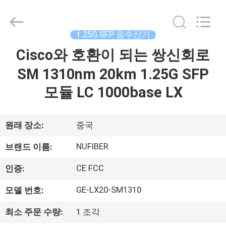
2021
-
2026
Shenzhen
Fivision
1.25G SFP 송수신기
Digital
Technology
Co.,Ltd.
Cisco와 호환이 되는 쌍신회로
집
All
Rights
Reserved.
SM 1310nm 20km 1.25G SFP
Developed
by
제
ECER
모듈 LC 1000base LX
품
원래 장소:
중국
우
NUFIBER
브랜드 이름:
리
CE FCC
인증:
에
GE-LX20-SM1310
모델 번호:
대
최소 주문 수량:
1 조각