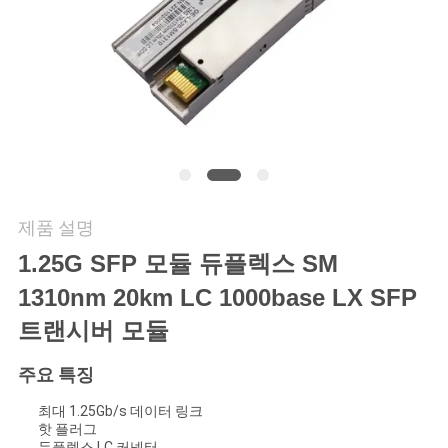
연
락
주
세
요
제품 설명
1.25G SFP 모듈 듀플렉스 SM
뉴
1310nm 20km LC 1000base LX SFP
스
트랜시버 모듈
주요 특징
인
최대 1.25Gb/s 데이터 링크
용
핫 플러그
듀플렉스 LC 커넥터