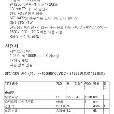
문
9/125μm MMF에서 최대 20km
131nm FP 레이저 송신기
을
단일 +3.3V 전원 공급
SFF-8472을 준수하는 모니터링 인터페이스
요
최대 전력 <1W
산업용 / 확장된 / 상업용 작동 온도 범위: -40°C ~ 85°C / -5°C ~
구
85°C / -0°C ~ 70°C 버전 사용 가능
RoHS 준수 및 납 없는
하
신청서
지하철/접속망
세
1.25 Gb/s 1000Base-LX 이더넷
1×섬유 채널
요
다른 광적 연결
광적 매개 변수 (T)
=
-40
에
85
°
C, VCC = 3
135
3번으로
465
볼트)
OP
사
매개 변수
기호
분
.
전형적
맥스
.
단위
참
고:
이
송신부:
중앙 파장
λ
1270
1310
1360
nm
c
트
스펙트럼 너비 (RMS)
σ
3
nm
RMS
광출력
P
-9
-3
dBm
1
밖으로
맵
멸종 비율
응급실
8.2
dB