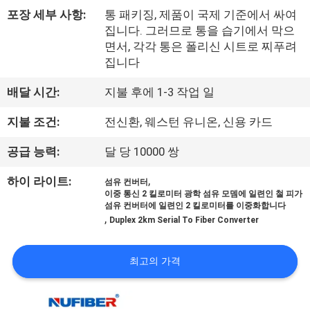
하
포장 세부 사항:
통 패키징, 제품이 국제 기준에서 싸여
여
집니다. 그러므로 통을 습기에서 막으
면서, 각각 통은 폴리신 시트로 찌푸려
집니다
공
배달 시간:
지불 후에 1-3 작업 일
장
지불 조건:
전신환, 웨스턴 유니온, 신용 카드
여
공급 능력:
달 당 10000 쌍
행
,
하이 라이트:
섬유 컨버터
이중 통신 2 킬로미터 광학 섬유 모뎀에 일련인 철 피가
품
섬유 컨버터에 일련인 2 킬로미터를 이중화합니다
,
Duplex 2km Serial To Fiber Converter
질
관
최고의 가격
리