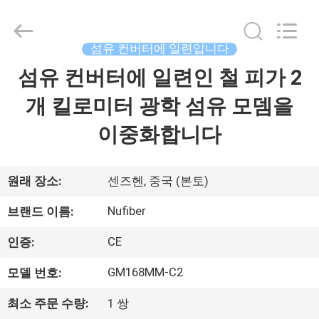
Fivision
Digital
Technology
Co.,Ltd.
All
섬유 컨버터에 일련입니다
Rights
Reserved.
섬유 컨버터에 일련인 철 피가 2
집
Developed
by
ECER
개 킬로미터 광학 섬유 모뎀을
제
이중화합니다
품
원래 장소:
센즈헨, 중국 (본토)
우
Nufiber
브랜드 이름:
리
CE
인증:
에
GM168MM-C2
모델 번호:
대
최소 주문 수량:
1 쌍