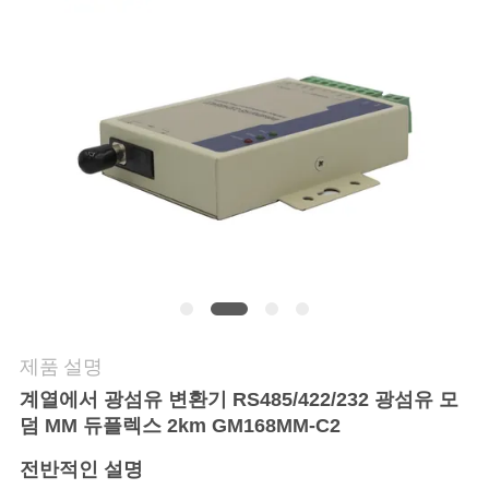
연
락
주
세
요
뉴
스
제품 설명
계열에서 광섬유 변환기 RS485/422/232 광섬유 모
인
덤 MM 듀플렉스 2km GM168MM-C2
용
전반적인 설명