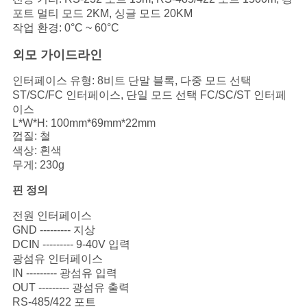
포트 멀티 모드 2KM, 싱글 모드 20KM
작업 환경: 0°C ~ 60°C
개
외모 가이드라인
인
인터페이스 유형: 8비트 단말 블록, 다중 모드 선택
정
ST/SC/FC 인터페이스, 단일 모드 선택 FC/SC/ST 인터페
이스
보
L*W*H: 100mm*69mm*22mm
껍질: 철
보
색상: 흰색
무게: 230g
호
핀 정의
정
전원 인터페이스
GND --------- 지상
책
DCIN --------- 9-40V 입력
광섬유 인터페이스
IN --------- 광섬유 입력
OUT --------- 광섬유 출력
RS-485/422 포트