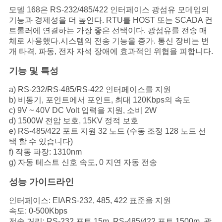
문
모델 168은 RS-232/485/422 인터페이스 광섬유 모데임의
기능과 경제성을 더 높인다. RTU를 HOST 또는 SCADA 컨
을
트롤러에 연결하는 가장 좋은 선택이다. 광섬유를 전송 매
체로 사용했다.시스템의 전송 기능을 증가. 통신 장비는 번
요
개 타격, 파동, 전자 자석 장애에 효과적인 위협을 피합니다.
구
기능 및 특성
하
a) RS-232/RS-485/RS-422 인터페이스를 지원
b) 비동기, 포인트에서 포인트, 최대 120Kbps의 속도
세
c) 9V ~ 40V DC Volt 입력을 지원, 소비 2W
d) 1500W 전압 보호, 15KV 정적 보호
요
e) RS-485/422 포트 지원 32 노드 (수동 조정 128 노드 선
택 할 수 있습니다)
f) 작동 파장: 1310nm
사
g) 자동 테스트 신호 속도, 0 지연 자동 전송
이
성능 가이드라인
트
인터페이스: EIARS-232, 485, 422 표준을 지원
속도: 0-500Kbps
맵
전송 거리: RS-232 포트 15m, RS-485/422 포트 1500m, 광