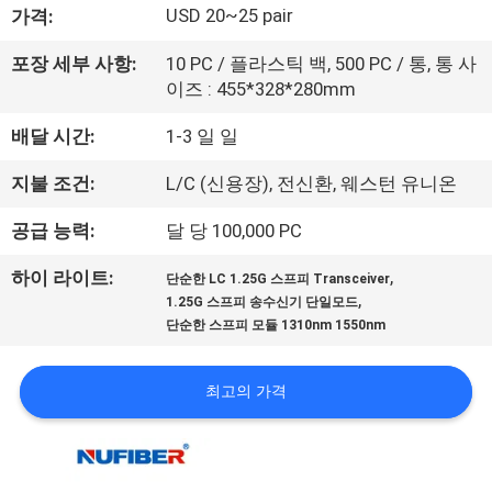
하
USD 20~25 pair
가격:
여
포장 세부 사항:
10 PC / 플라스틱 백, 500 PC / 통, 통 사
이즈 : 455*328*280mm
공
배달 시간:
1-3 일 일
장
지불 조건:
L/C (신용장), 전신환, 웨스턴 유니온
여
공급 능력:
달 당 100,000 PC
행
,
하이 라이트:
단순한 LC 1.25G 스프피 Transceiver
,
1.25G 스프피 송수신기 단일모드
품
단순한 스프피 모듈 1310nm 1550nm
질
최고의 가격
관
리