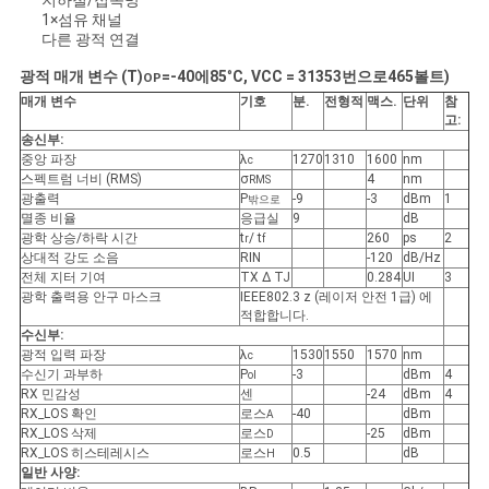
지하철/접속망
1×섬유 채널
다른 광적 연결
개
광적 매개 변수 (T)
=
-40
에
85
°
C, VCC = 3
135
3번으로
465
볼트)
OP
매개 변수
기호
분
.
전형적
맥스
.
단위
참
인
고:
송신부:
정
중앙 파장
λ
1270
1310
1600
nm
c
스펙트럼 너비 (RMS)
σ
4
nm
RMS
보
광출력
P
-9
-3
dBm
1
밖으로
멸종 비율
응급실
9
dB
보
광학 상승/하락 시간
t
/ t
260
ps
2
r
f
상대적 강도 소음
RIN
-120
dB/Hz
전체 지터 기여
TX Δ TJ
0.284
UI
3
호
광학 출력용 안구 마스크
IEEE802.3 z (레이저 안전 1급) 에
적합합니다.
정
수신부:
광적 입력 파장
λ
1530
1550
1570
nm
c
책
수신기 과부하
P
-3
dBm
4
ol
RX 민감성
센
-24
dBm
4
RX_LOS 확인
로스
-40
dBm
A
RX_LOS 삭제
로스
-25
dBm
D
RX_LOS 히스테레시스
로스
0.5
dB
H
일반 사양: