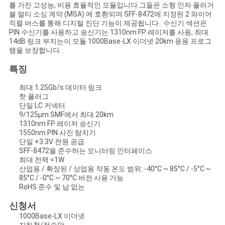
문
를 가진 고성능, 비용 효율적인 모듈입니다.그들은 소형 인자 플러거
블 멀티 소싱 계약 (MSA) 에 호환되며 SFF-8472에 지정된 2 와이어
을
직렬 버스를 통해 디지털 진단 기능이 제공됩니다.. 수신기 섹션은
PIN 수신기를 사용하고 송신기는 1310nm FP 레이저를 사용, 최대
14dB 링크 부지는이 모듈 1000Base-LX 이더넷 20km 응용 프로그
요
램을 보장합니다.
구
특징
하
최대 1.25Gb/s 데이터 링크
핫 플러그
세
단일 LC 커넥터
9/125μm SMF에서 최대 20km
요
1310nm FP 레이저 송신기
1550nm PIN 사진 탐지기
단일 +3.3V 전원 공급
SFF-8472을 준수하는 모니터링 인터페이스
사
최대 전력 <1W
산업용 / 확장된 / 상업용 작동 온도 범위: -40°C ~ 85°C / -5°C ~
85°C / -0°C ~ 70°C 버전 사용 가능
이
RoHS 준수 및 납 없는
트
신청서
1000Base-LX 이더넷
맵