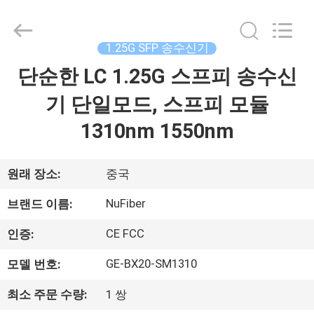
2021
-
2026
Shenzhen
Fivision
1.25G SFP 송수신기
Digital
Technology
Co.,Ltd.
단순한 LC 1.25G 스프피 송수신
집
All
Rights
Reserved.
기 단일모드, 스프피 모듈
Developed
by
제
ECER
1310nm 1550nm
품
원래 장소:
중국
우
NuFiber
브랜드 이름:
리
CE FCC
인증:
에
GE-BX20-SM1310
모델 번호:
대
최소 주문 수량:
1 쌍