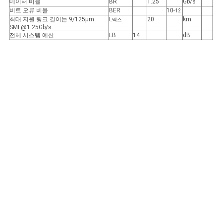
데이터 비율
BR
1.25
Gb/s
비트 오류 비율
BER
10
-12
최대 지원 링크 길이는 9/125μm
L
20
km
맥스
SMF@1.25Gb/s
전체 시스템 예산
LB
14
dB