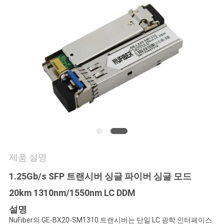
연
락
주
세
요
뉴
스
제품 설명
1.25Gb/s SFP 트랜시버 싱글 파이버 싱글 모드
인
20km 1310nm/1550nm LC DDM
용
설명
NuFiber의 GE-BX20-SM1310 트랜시버는 단일 LC 광학 인터페이스