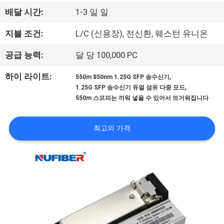
하
배달 시간:
1-3 일 일
여
지불 조건:
L/C (신용장), 전신환, 웨스턴 유니온
공
공급 능력:
달 당 100,000 PC
장
,
하이 라이트:
550m 850nm 1.25G SFP 송수신기
,
1.25G SFP 송수신기 듀얼 섬유 다중 모드
여
550m 스프피는 끼워 넣을 수 있어서 뜨거워집니다
행
최고의 가격
품
질
관
리