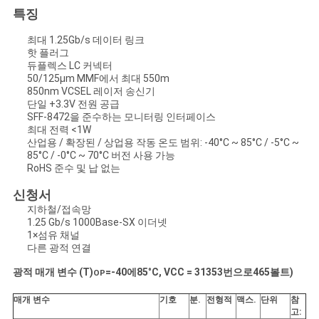
문
특징
을
최대 1.25Gb/s 데이터 링크
핫 플러그
요
듀플렉스 LC 커넥터
50/125μm MMF에서 최대 550m
구
850nm VCSEL 레이저 송신기
단일 +3.3V 전원 공급
SFF-8472을 준수하는 모니터링 인터페이스
하
최대 전력 <1W
산업용 / 확장된 / 상업용 작동 온도 범위: -40°C ~ 85°C / -5°C ~
세
85°C / -0°C ~ 70°C 버전 사용 가능
RoHS 준수 및 납 없는
요
신청서
지하철/접속망
1.25 Gb/s 1000Base-SX 이더넷
사
1×섬유 채널
다른 광적 연결
이
광적 매개 변수 (T)
=
-40
에
85
°
C, VCC = 3
135
3번으로
465
볼트)
OP
트
매개 변수
기호
분
.
전형적
맥스
.
단위
참
맵
고: