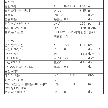
송신부:
중앙 파장
λ
840
850
860
nm
c
스펙트럼 너비 (RMS)
σ
0.85
nm
RMS
개
광출력
P
-9
-3
dBm
1
밖으로
멸종 비율
응급실
8.2
dB
인
광학 상승/하락 시간
t
/ t
260
ps
2
r
f
상대적 강도 소음
RIN
-120
dB/Hz
출력 눈 마스크
IEEE802.3 z (레이저 안전 1급) 에
정
적합합니다.
수신부:
보
광적 입력 파장
λ
770
860
nm
c
수신기 과부하
P
0
dBm
4
ol
보
RX 민감성
센
-18세
dBm
4
RX_LOS 확인
로스
-29
dBm
A
호
RX_LOS 삭제
로스
-19
dBm
D
RX_LOS 히스테레시스
로스
0.5
dB
H
정
일반 사양:
데이터 비율
BR
1.25
Gb/s
비트 오류 비율
BER
10
-12
책
최대 지원 링크 길이는 50/125μm
L
550
m
맥스
MMF@1.25Gb/s
전체 시스템 예산
LB
8
dB