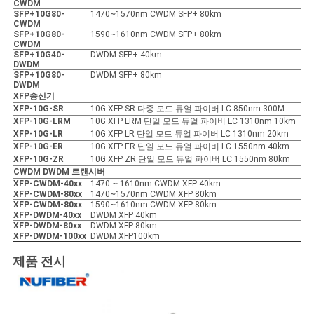
CWDM
SFP+10G80-
1470~1570nm CWDM SFP+ 80km
CWDM
SFP+10G80-
1590~1610nm CWDM SFP+ 80km
CWDM
SFP+10G40-
DWDM SFP+ 40km
DWDM
SFP+10G80-
DWDM SFP+ 80km
DWDM
X
FP
송신기
XFP
-10G-SR
10G XFP SR 다중 모드 듀얼 파이버 LC 850nm 300M
XFP
-10G-LRM
10G XFP LRM 단일 모드 듀얼 파이버 LC 1310nm 10km
XFP
-10G-LR
10G XFP LR 단일 모드 듀얼 파이버 LC 1310nm 20km
XFP
-10G-ER
10G XFP ER 단일 모드 듀얼 파이버 LC 1550nm 40km
XFP
-10G-ZR
10G XFP ZR 단일 모드 듀얼 파이버 LC 1550nm 80km
CWDM DWDM 트랜시버
XFP
-
CWDM-40xx
1470 ~ 1610nm CWDM XFP 40km
XFP
-
CWDM-80xx
1470~1570nm CWDM XFP 80km
XFP
-
CWDM-80xx
1590~1610nm CWDM XFP 80km
XFP
-
DWDM-40xx
DWDM XFP 40km
XFP
-
DWDM-80xx
DWDM XFP 80km
XFP
-
DWDM-100xx
DWDM XFP100km
제품 전시