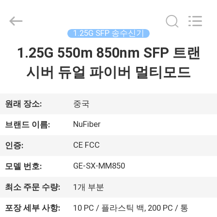
Digital
Technology
Co.,Ltd.
All
Rights
1.25G SFP 송수신기
Reserved.
Developed
1.25G 550m 850nm SFP 트랜
집
by
ECER
시버 듀얼 파이버 멀티모드
제
품
원래 장소:
중국
NuFiber
브랜드 이름:
우
CE FCC
인증:
리
GE-SX-MM850
모델 번호:
에
최소 주문 수량:
1개 부분
대
포장 세부 사항:
10 PC / 플라스틱 백, 200 PC / 통