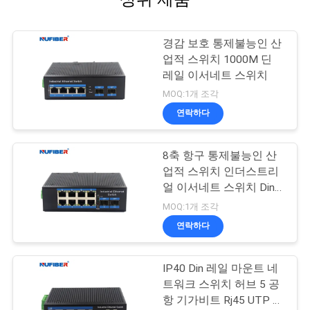
경감 보호 통제불능인 산
업적 스위치 1000M 딘
레일 이서네트 스위치
MOQ:1개 조각
연락하다
8축 항구 통제불능인 산
업적 스위치 인더스트리
얼 이서네트 스위치 Din
레일 마운트
MOQ:1개 조각
연락하다
IP40 Din 레일 마운트 네
트워크 스위치 허브 5 공
항 기가비트 Rj45 UTP 인