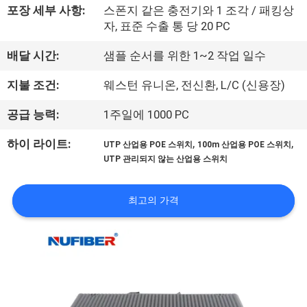
하
포장 세부 사항:
스폰지 같은 충전기와 1 조각 / 패킹상
여
자, 표준 수출 통 당 20 PC
배달 시간:
샘플 순서를 위한 1~2 작업 일수
공
지불 조건:
웨스턴 유니온, 전신환, L/C (신용장)
장
공급 능력:
1주일에 1000 PC
여
,
,
하이 라이트:
UTP 산업용 POE 스위치
100m 산업용 POE 스위치
행
UTP 관리되지 않는 산업용 스위치
품
최고의 가격
질
관
리