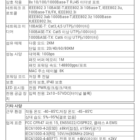
상호 작용
8x 10/100/1000Base-T RJ45 이더넷 포트
네트워크 프
IEEE802.3 10BASE-T;IEEE802.3i 10Base-T, IEEE802.3u,
100Base-TX/FX, IEEE802.3i
로토콜
IEEE802.3ab 1000Base-T;IEEE802.3z 1000Base-
개
X;IEEE802.3x;
네트워크 미
10BASE-T: Cat3,4,5 UTP(≤100미터)
인
디어
100BASE-TX: Cat5 이상 UTP(≤100미터)
1000BASE-TX: Cat6 이상 UTP(≤100미터)
정
섬유 매체
다중 모드: 2KM
단일 모드: 20/40/60/80KM
성능 사양
대역폭: 10Gbps
보
패킷 버퍼 메모리: 1M
패킷 포워딩 속도: 148800pps/포트
보
MAC 주소 테이블: 8K
포워딩 모드
저장 후 전달
호
보호
번개 보호, IP40 보호
LED 표시등
전원: PWR;링크;링크/액트
정
전원 공급 장
입력 전원: 2x10~57VDC(터미널 블록)
치
책
기타 사양
근무 환경
작동 온도: -40~85℃;저장 온도: -45~85℃
상대 습도: 5%~95%(결로 없음)
업계 표준
FCC CFR47 파트 15, EN55022/CISPR22, 클래스 A EMS:
IEC61000-4-2(ESD): ±8kV(접점), ±15kV(공기)
IEC61000-4-3(RS): 10V/m(80MHz-2GHz)
IEC61000-4-4(EFT): 전원 포트: ±4kV;데이터 포트: ±2kV