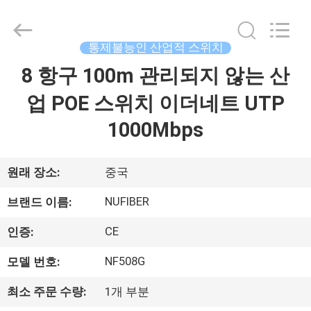
Fivision
Digital
Technology
Co.,Ltd.
All
통제불능인 산업적 스위치
Rights
Reserved.
8 항구 100m 관리되지 않는 산
집
Developed
by
ECER
업 POE 스위치 이더네트 UTP
제
1000Mbps
품
원래 장소:
중국
우
NUFIBER
브랜드 이름:
리
CE
인증:
에
NF508G
모델 번호:
대
최소 주문 수량:
1개 부분