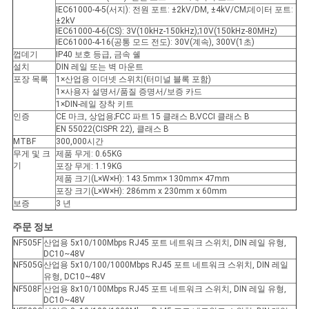
IEC61000-4-5(서지): 전원 포트: ±2kV/DM, ±4kV/CM;데이터 포트:
±2kV
IEC61000-4-6(CS): 3V(10kHz-150kHz);10V(150kHz-80MHz)
IEC61000-4-16(공통 모드 전도): 30V(계속), 300V(1초)
껍데기
IP40 보호 등급, 금속 쉘
설치
DIN 레일 또는 벽 마운트
포장 목록
1×산업용 이더넷 스위치(터미널 ​​블록 포함)
1×사용자 설명서/품질 증명서/보증 카드
1×DIN-레일 장착 키트
인증
CE 마크, 상업용;FCC 파트 15 클래스 B;VCCI 클래스 B
EN 55022(CISPR 22), 클래스 B
MTBF
300,000시간
무게 및 크
제품 무게: 0.65KG
기
포장 무게: 1.19KG
제품 크기(L×W×H): 143.5mm× 130mm× 47mm
포장 크기(L×W×H): 286mm x 230mm x 60mm
보증
3 년
주문 정보
NF505F
산업용 5x10/100Mbps RJ45 포트 네트워크 스위치, DIN 레일 유형,
DC10~48V
NF505G
산업용 5x10/100/1000Mbps RJ45 포트 네트워크 스위치, DIN 레일
유형, DC10~48V
NF508F
산업용 8x10/100Mbps RJ45 포트 네트워크 스위치, DIN 레일 유형,
DC10~48V