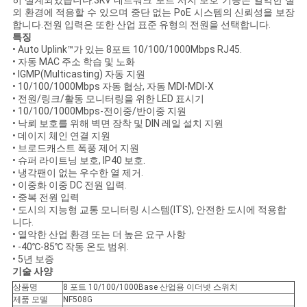
히 설계되었습니다.3KV 네트워크 포트 서지 보호 기능은 열악한 실
문
외 환경에 적응할 수 있으며 중단 없는 PoE 시스템의 신뢰성을 보장
합니다.전원 입력은 또한 산업 표준 유형의 전원을 선택합니다.
을
특징
• Auto Uplink™가 있는 8포트 10/100/1000Mbps RJ45.
요
• 자동 MAC 주소 학습 및 노화
• IGMP(Multicasting) 자동 지원
구
• 10/100/1000Mbps 자동 협상, 자동 MDI-MDI-X
• 전원/링크/활동 모니터링을 위한 LED 표시기
• 10/100/1000Mbps-전이중/반이중 지원
하
• 낙뢰 보호를 위해 벽면 장착 및 DIN 레일 설치 지원
• 데이지 체인 연결 지원
세
• 브로드캐스트 폭풍 제어 지원
• 슈퍼 라이트닝 보호, IP40 보호.
요
• 냉각팬이 없는 우수한 열 제거.
• 이중화 이중 DC 전원 입력.
• 중복 전원 입력
• 도시의 지능형 교통 모니터링 시스템(ITS), 안전한 도시에 적용합
사
니다.
• 열악한 산업 환경 또는 더 높은 요구 사항
이
• -40℃-85℃ 작동 온도 범위.
• 5년 보증
트
기술 사양
상품명
8 포트 10/100/1000Base 산업용 이더넷 스위치
맵
제품 모델
NF508G