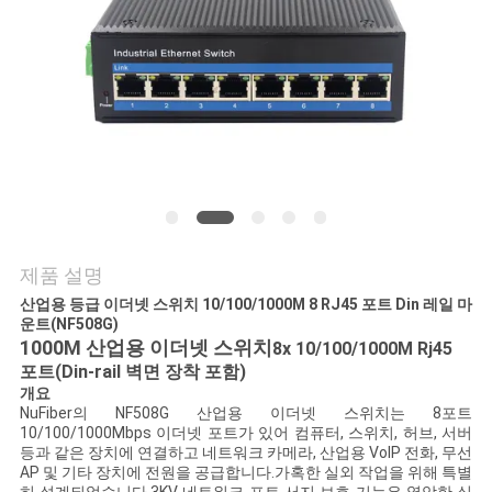
연
락
주
세
요
제품 설명
뉴
산업용 등급 이더넷 스위치 10/100/1000M 8 RJ45 포트 Din 레일 마
운트(NF508G)
스
1000M 산업용 이더넷 스위치
8x 10/100/1000M Rj45
포트(Din-rail 벽면 장착 포함)
개요
인
NuFiber의 NF508G 산업용 이더넷 스위치는 8포트
10/100/1000Mbps 이더넷 포트가 있어 컴퓨터, 스위치, 허브, 서버
등과 같은 장치에 연결하고 네트워크 카메라, 산업용 VoIP 전화, 무선
용
AP 및 기타 장치에 전원을 공급합니다.가혹한 실외 작업을 위해 특별