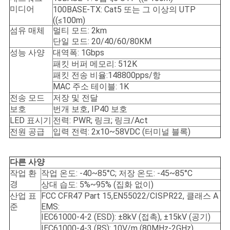
미디어
100BASE-TX: Cat5 또는 그 이상의 UTP
((≤100m)
섬유 매체
멀티 모드: 2km
단일 모드: 20/40/60/80KM
성능 사양
대역폭: 1Gbps
패킷 버퍼 메모리: 512K
패킷 전송 비율:148800pps/항
MAC 주소 테이블: 1K
전송 모드
저장 및 전달
보호
번개 보호, IP40 보호
LED 표시기
전력: PWR; 링크; 링크/Act
전원 공급
입력 전력: 2x10~58VDC (터미널 블록)
다른 사양
작업 환
작업 온도: -40~85°C; 저장 온도: -45~85°C
경
상대 습도: 5%~95% (집화 없이)
산업 표
FCC CFR47 Part 15,EN55022/CISPR22, 클래스 A
준
EMS:
IEC61000-4-2 (ESD): ±8kV (접촉), ±15kV (공기)
IEC61000-4-3 (RS): 10V/m (80MHz-2GHz)