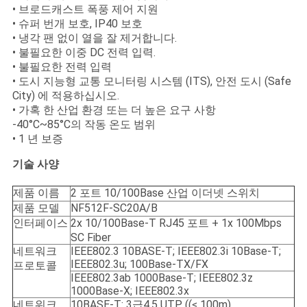
• 브로드캐스트 폭풍 제어 지원
• 슈퍼 번개 보호, IP40 보호
• 냉각 팬 없이 열을 잘 제거합니다.
개
• 불필요한 이중 DC 전력 입력.
인
• 불필요한 전력 입력
• 도시 지능형 교통 모니터링 시스템 (ITS), 안전 도시 (Safe
정
City) 에 적용하십시오.
• 가혹 한 산업 환경 또는 더 높은 요구 사항
보
-40°C~85°C의 작동 온도 범위
• 1 년 보증
보
기술 사양
호
제품 이름
2 포트 10/100Base 산업 이더넷 스위치
정
제품 모델
NF512F-SC20A/B
인터페이스
2x 10/100Base-T RJ45 포트 + 1x 100Mbps
책
SC Fiber
네트워크
IEEE802.3 10BASE-T; IEEE802.3i 10Base-T;
IEEE802.3u; 100Base-TX/FX
프로토콜
IEEE802.3ab 1000Base-T; IEEE802.3z
1000Base-X; IEEE802.3x
네트워크
10BASE-T: 3급4,5 UTP ((≤ 100m)