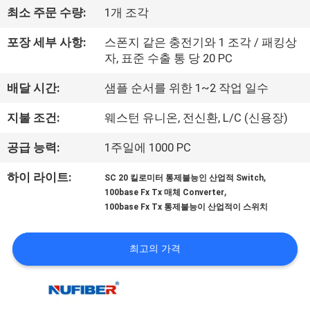
하
최소 주문 수량:
1개 조각
여
포장 세부 사항:
스폰지 같은 충전기와 1 조각 / 패킹상
자, 표준 수출 통 당 20 PC
공
배달 시간:
샘플 순서를 위한 1~2 작업 일수
장
지불 조건:
웨스턴 유니온, 전신환, L/C (신용장)
여
공급 능력:
1주일에 1000 PC
행
,
하이 라이트:
SC 20 킬로미터 통제불능인 산업적 Switch
,
100base Fx Tx 매체 Converter
품
100base Fx Tx 통제불능이 산업적이 스위치
질
최고의 가격
관
리