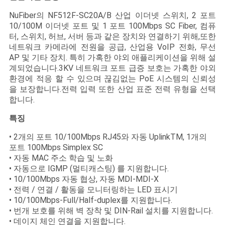
문
NuFiber의 NF512F-SC20A/B 산업 이더넷 스위치, 2 포트
을
10/100M 이더넷 포트 및 1 포트 100Mbps SC Fiber, 컴퓨
터, 스위치, 허브, 서버 등과 같은 장치와 연결하기 위해,또한
요
네트워크 카메라에 전원을 공급, 산업용 VoIP 전화, 무선
AP 및 기타 장치. 특히 가혹한 야외 애플리케이션을 위해 설
구
계되었습니다.3KV 네트워크 포트 급증 보호는 가혹한 야외
환경에 적응 할 수 있으며 끊김없는 PoE 시스템의 신뢰성
하
을 보장합니다.전력 입력 또한 산업 표준 전력 유형을 선택
합니다.
세
특징
요
• 2개의 포트 10/100Mbps RJ45와 자동 UplinkTM, 1개의
포트 100Mbps Simplex SC
• 자동 MAC 주소 학습 및 노화
사
• 자동으로 IGMP (멀티캐스팅) 를 지원합니다.
이
• 10/100Mbps 자동 협상, 자동 MDI-MDI-X
• 전력 / 연결 / 활동을 모니터링하는 LED 표시기
트
• 10/100Mbps-Full/Half-duplex를 지원합니다.
• 번개 보호를 위해 벽 장착 및 DIN-Rail 설치를 지원합니다.
맵
• 데이지 체인 연결을 지원합니다.