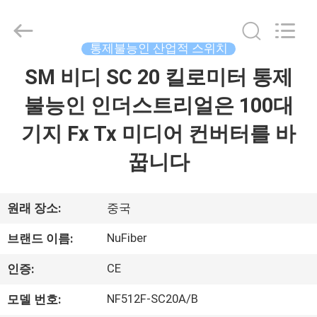
Fivision
Digital
Technology
Co.,Ltd.
All
통제불능인 산업적 스위치
Rights
Reserved.
SM 비디 SC 20 킬로미터 통제
집
Developed
by
ECER
불능인 인더스트리얼은 100대
제
기지 Fx Tx 미디어 컨버터를 바
품
꿉니다
우
원래 장소:
중국
리
NuFiber
브랜드 이름:
에
CE
인증:
대
NF512F-SC20A/B
모델 번호: