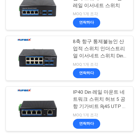
레일 이서네트 스위치
MOQ:1개 조각
연락하다
8축 항구 통제불능인 산
업적 스위치 인더스트리
얼 이서네트 스위치 Din
레일 마운트
MOQ:1개 조각
연락하다
IP40 Din 레일 마운트 네
트워크 스위치 허브 5 공
항 기가비트 Rj45 UTP 인
터페이스
MOQ:1개 조각
연락하다