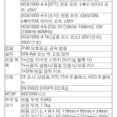
IEC61000-4-4 (EFT): 전원 포트: ±4kV; 데이터 포
트: ±2kV
IEC61000-4-5 (조지): 전원 포트: ±2kV/DM,
±4kV/CM; 데이터 포트: ±2kV
IEC61000-4-6 (CS): 3V (10kHz-150kHz); 10V
(150kHz-80MHz)
IEC61000-4-16 (공용 모드 전도): 30V (연속),
300V (1초)
껍질
IP40 보호등급, 금속 껍질
설치
DIN-Rail 또는 벽 고정 장치
포장 목
1×산업 이더넷 스위치 (터미널 블록 더)
록
1×사용자 설명서/품질 인증서/보증 카드
1×DIN-레일 장착 키트
인증
CE 표시, 상업용; FCC 15부 B 클래스; VCCI B 클래
스
EN 55022 (CISPR 22) B급
MTBF
3001000시간
무게 및
제품 무게: 0.6KG
크기
포장 무게: 1.1kg
제품 크기 (L × W × H): 118mm × 86mm × 34mm
포장 크기 (L × W × H): 183mm × 131mm × 100m