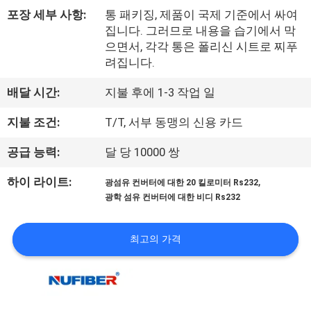
하
포장 세부 사항:
통 패키징, 제품이 국제 기준에서 싸여
여
집니다. 그러므로 내용을 습기에서 막
으면서, 각각 통은 폴리신 시트로 찌푸
려집니다.
공
배달 시간:
지불 후에 1-3 작업 일
장
지불 조건:
T/T, 서부 동맹의 신용 카드
여
공급 능력:
달 당 10000 쌍
행
,
하이 라이트:
광섬유 컨버터에 대한 20 킬로미터 Rs232
광학 섬유 컨버터에 대한 비디 Rs232
품
질
최고의 가격
관
리