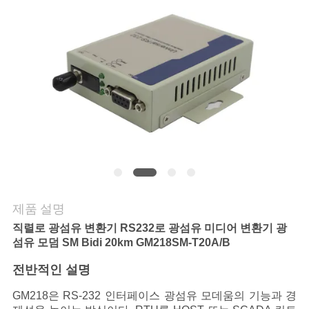
연
락
주
세
요
뉴
제품 설명
스
직렬로 광섬유 변환기 RS232로 광섬유 미디어 변환기 광
섬유 모덤 SM Bidi 20km GM218SM-T20A/B
인
전반적인 설명
용
GM218은 RS-232 인터페이스 광섬유 모데움의 기능과 경