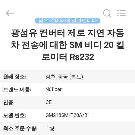
Fivision
Digital
Technology
Co.,Ltd.
All
섬유 컨버터에 일련입니다
Rights
Reserved.
Developed
광섬유 컨버터 제로 지연 자동
집
by
ECER
차 전송에 대한 SM 비디 20 킬
제
로미터 Rs232
품
원래 장소:
심천, 중국 (본토)
우
Nufiber
브랜드 이름:
리
CE
인증:
에
GM218SM-T20A/B
모델 번호:
대
최소 주문 수량:
1 쌍