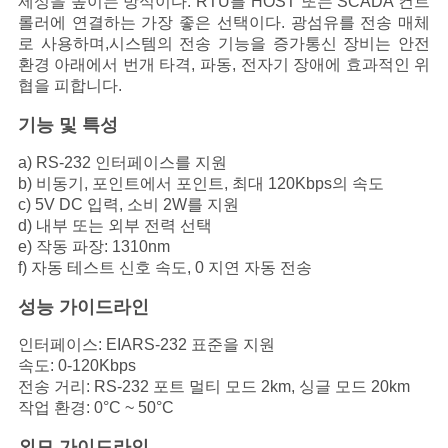
제성을 높이는 방식이다. RTU를 HOST 또는 SCADA 컨트
문
롤러에 연결하는 가장 좋은 선택이다. 광섬유를 전송 매체
로 사용하며,시스템의 전송 기능을 증가통신 장비는 안전
을
환경 아래에서 번개 타격, 파동, 전자기 장애에 효과적인 위
요
협을 피합니다.
기능 및 특성
구
a) RS-232 인터페이스를 지원
하
b) 비동기, 포인트에서 포인트, 최대 120Kbps의 속도
c) 5V DC 입력, 소비 2W를 지원
세
d) 내부 또는 외부 전력 선택
요
e) 작동 파장: 1310nm
f) 자동 테스트 신호 속도, 0 지연 자동 전송
성능 가이드라인
사
인터페이스: EIARS-232 표준을 지원
이
속도: 0-120Kbps
전송 거리: RS-232 포트 멀티 모드 2km, 싱글 모드 20km
트
작업 환경: 0°C ~ 50°C
맵
외모 가이드라인