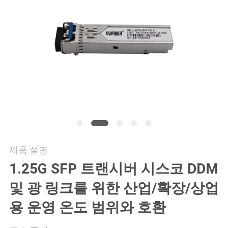
연
락
주
세
요
뉴
제품 설명
스
1.25G SFP 트랜시버 시스코 DDM
및 광 링크를 위한 산업/확장/상업
인
용 운영 온도 범위와 호환
용