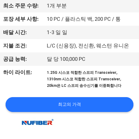
하
최소 주문 수량:
1개 부분
여
포장 세부 사항:
10 PC / 플라스틱 백, 200 PC / 통
공
배달 시간:
1-3 일 일
장
지불 조건:
L/C (신용장), 전신환, 웨스턴 유니온
여
공급 능력:
달 당 100,000 PC
행
,
하이 라이트:
1.25G 시스코 적합한 스프피 Transceiver
,
1310nm 시스코 적합한 스프피 Transceiver
20km은 LC 스프피 송수신기를 이중화합니다
품
질
최고의 가격
관
리