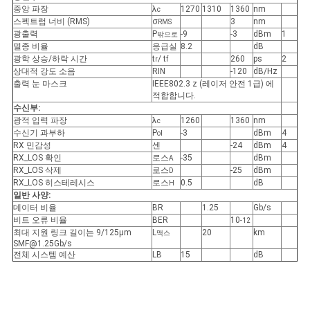
중앙 파장
λ
1270
1310
1360
nm
c
스펙트럼 너비 (RMS)
σ
3
nm
RMS
광출력
P
-9
-3
dBm
1
밖으로
개
멸종 비율
응급실
8.2
dB
광학 상승/하락 시간
t
/ t
260
ps
2
r
f
인
상대적 강도 소음
RIN
-120
dB/Hz
출력 눈 마스크
IEEE802.3 z (레이저 안전 1급) 에
정
적합합니다.
수신부:
광적 입력 파장
λ
1260
1360
nm
보
c
수신기 과부하
P
-3
dBm
4
ol
RX 민감성
센
-24
dBm
4
보
RX_LOS 확인
로스
-35
dBm
A
RX_LOS 삭제
로스
-25
dBm
D
호
RX_LOS 히스테레시스
로스
0.5
dB
H
일반 사양:
정
데이터 비율
BR
1.25
Gb/s
비트 오류 비율
BER
10
-12
책
최대 지원 링크 길이는 9/125μm
L
20
km
맥스
SMF@1.25Gb/s
전체 시스템 예산
LB
15
dB