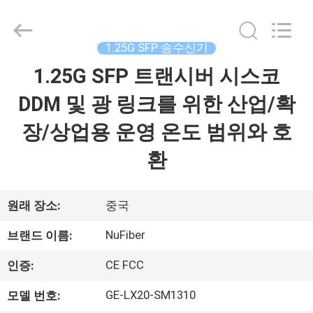
Digital
Technology
Co.,Ltd.
All
Rights
1.25G SFP 송수신기
Reserved.
Developed
1.25G SFP 트랜시버 시스코
집
by
ECER
DDM 및 광 링크를 위한 산업/확
제
장/상업용 운영 온도 범위와 호
품
환
우
원래 장소:
중국
리
NuFiber
브랜드 이름:
에
CE FCC
인증:
대
GE-LX20-SM1310
모델 번호: