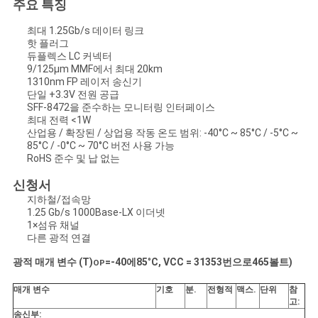
주요 특징
문
최대 1.25Gb/s 데이터 링크
을
핫 플러그
듀플렉스 LC 커넥터
요
9/125μm MMF에서 최대 20km
1310nm FP 레이저 송신기
구
단일 +3.3V 전원 공급
SFF-8472을 준수하는 모니터링 인터페이스
하
최대 전력 <1W
산업용 / 확장된 / 상업용 작동 온도 범위: -40°C ~ 85°C / -5°C ~
세
85°C / -0°C ~ 70°C 버전 사용 가능
RoHS 준수 및 납 없는
요
신청서
지하철/접속망
1.25 Gb/s 1000Base-LX 이더넷
사
1×섬유 채널
다른 광적 연결
이
광적 매개 변수 (T)
=
-40
에
85
°
C, VCC = 3
135
3번으로
465
볼트)
OP
트
매개 변수
기호
분
.
전형적
맥스
.
단위
참
고:
맵
송신부: