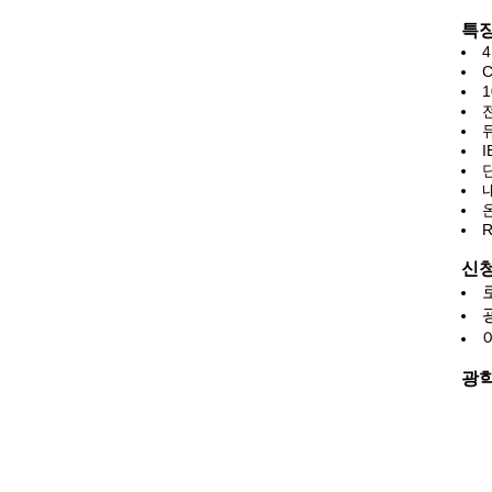
특
I
온
신
광학