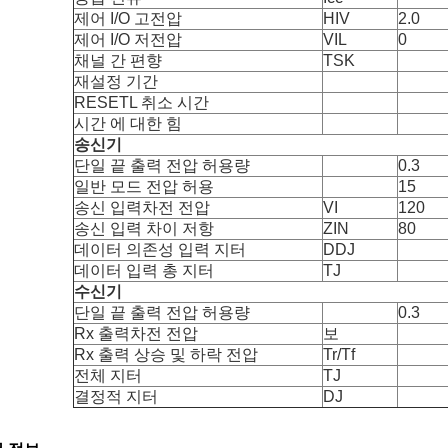
제어 I/O 고전압
HIV
2.0
제어 I/O 저전압
VIL
0
채널 간 편향
TSK
재설정 기간
RESETL 취소 시간
시간 에 대한 힘
송신기
단일 끝 출력 전압 허용량
0.3
일반 모드 전압 허용
15
송신 입력차전 전압
VI
120
송신 입력 차이 저항
ZIN
80
데이터 의존성 입력 지터
DDJ
데이터 입력 총 지터
TJ
수신기
단일 끝 출력 전압 허용량
0.3
Rx 출력차전 전압
보
Rx 출력 상승 및 하락 전압
Tr/Tf
전체 지터
TJ
결정적 지터
DJ