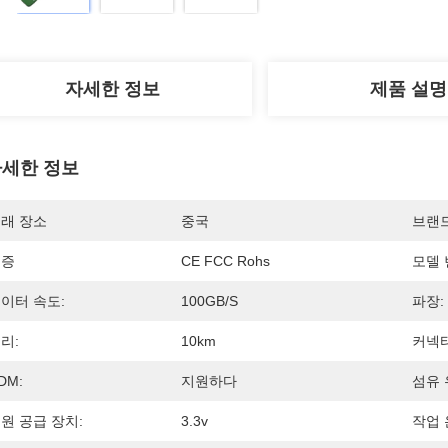
자세한 정보
제품 설명
세한 정보
래 장소
중국
브랜
인증
CE FCC Rohs
모델 
이터 속도:
100GB/s
파장:
리:
10km
커넥터
DM:
지원하다
섬유 
원 공급 장치:
3.3v
작업 