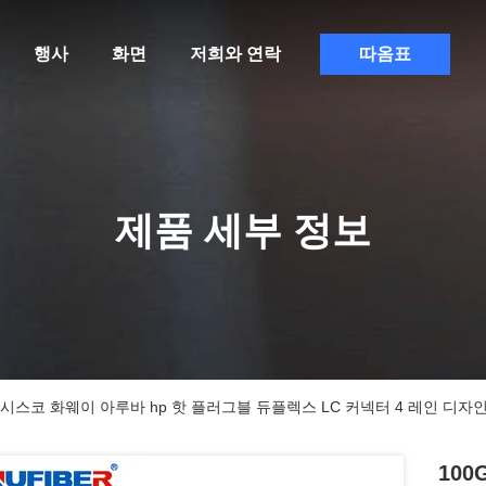
행사
화면
저희와 연락
따옴표
제품 세부 정보
LC 시스코 화웨이 아루바 hp 핫 플러그블 듀플렉스 LC 커넥터 4 레인 디자
100