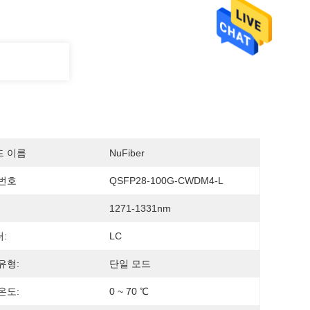
드 이름
NuFiber
번호
QSFP28-100G-CWDM4-L
1271-1331nm
:
LC
유형:
단일 모드
온도:
0 ~ 70 ℃