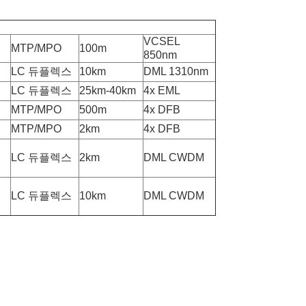
VCSEL
MTP/MPO
100m
850nm
LC 듀플렉스
10km
DML 1310nm
LC 듀플렉스
25km-40km
4x EML
MTP/MPO
500m
4x DFB
MTP/MPO
2km
4x DFB
LC 듀플렉스
2km
DML CWDM
LC 듀플렉스
10km
DML CWDM