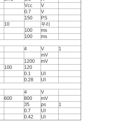
Vcc
V
0.7
V
150
PS
10
우리
100
ms
100
ms
4
V
1
mV
1200
mV
100
120
0.1
UI
0.28
UI
4
V
600
800
mV
35
ps
1
0.7
UI
0.42
UI