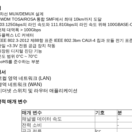
징
4차선 MUX/DEMUX 설계
CWDM TOSA/ROSA 통합 SMF에서 최대 10km까지 도달
103.125Gbps의 라인 속도와 111.81Gbps의 라인 속도 위해 100GBAS
전체 대역폭 > 100Gbps
듀플렉스 LC 커넥터
EEE 802.3-2012 제88항 표준 IEEE 802.3bm CAUI-4 칩과 모듈 전기 표
단일 +3.3V 전원 공급 장치 작동
내장된 디지털 진단 기능
도 범위 0°C ~ 70°C
RoHS를 준수하는 부분
청서
로컬 영역 네트워크 (LAN)
광역 네트워크 (WAN)
이더넷 스위치 및 라우터 애플리케이션
적 매개 변수
매개 변수
기호
분
채널별 데이터 속도
-
전력 소비
-
공급 전류
Icc