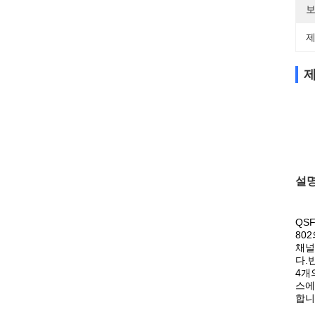
보
제
제
설
QS
802
채널
다.
4개
스에
합니