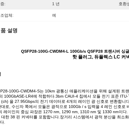
증:
1 년
호환성
조업체:
예
품 설명
QSFP28-100G-CWDM4-L 100Gb/s QSFP28 트랜시버
핫 플러그, 듀플렉스 LC 커
명
FP28-100G-CWDM4-S는 10km 광통신 애플리케이션을 위해 설계된 트랜시버 
의 100GbASE-LR4에 적합하다.3bm CAUI-4 칩에서 모듈 전기 표준 ITU-T 
 (ch) 을 27.95Gbps의 전기 데이터로 4개의 레이인 광 신호로 변환합
반대로, 수신자 쪽에서 모듈은 광적으로 100Gb / s 입력을 4 레인 신호
의 레이인의 중심 파장은 1270 nm, 1290 nm, 1310 nm 및 1330 
 대한 38 핀 커넥터를 포함합니다.장거리 시스템에서 광적 분산을 최소화하
다.