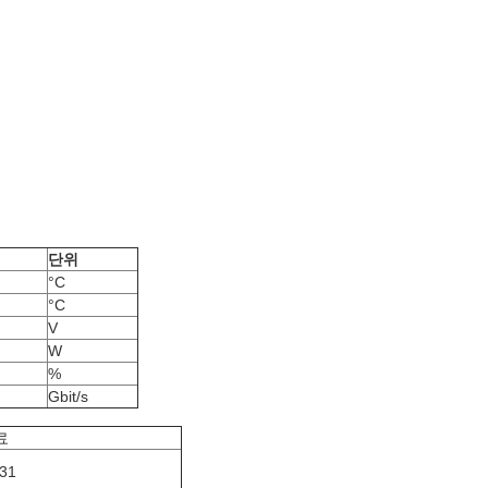
단위
°C
°C
V
W
%
Gbit/s
료
31