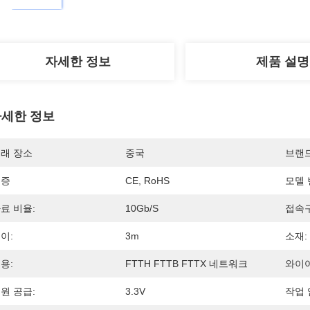
자세한 정보
제품 설명
세한 정보
래 장소
중국
브랜
인증
CE, RoHS
모델 
료 비율:
10Gb/s
접속구
이:
3m
소재:
용:
FTTH FTTB FTTX 네트워크
와이어
원 공급:
3.3V
작업 