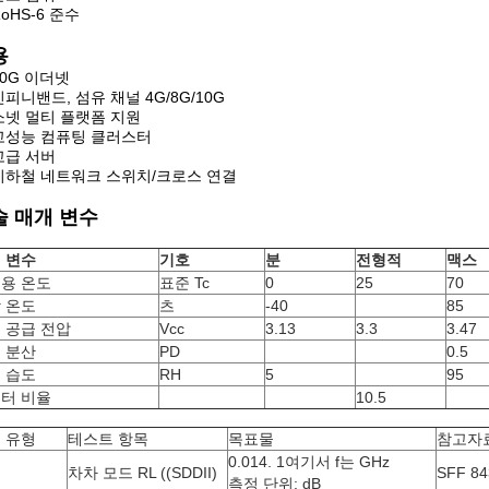
RoHS-6 준수
용
10G 이더넷
인피니밴드, 섬유 채널 4G/8G/10G
소넷 멀티 플랫폼 지원
고성능 컴퓨팅 클러스터
고급 서버
지하철 네트워크 스위치/크로스 연결
술 매개 변수
 변수
기호
분
전형적
맥스
용 온도
표준 Tc
0
25
70
 온도
츠
-40
85
 공급 전압
Vcc
3.13
3.3
3.47
 분산
PD
0.5
 습도
RH
5
95
터 비율
10.5
 유형
테스트 항목
목표물
참고자
0.01
4. 1
여기서 f는 GHz
차차 모드 RL ((SDDII)
SFF 84
측정 단위: dB