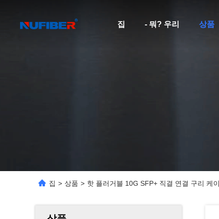
집
- 뭐? 우리
상품
집
>
상품
>
핫 플러거블 10G SFP+ 직결 연결 구리 케이블
상품