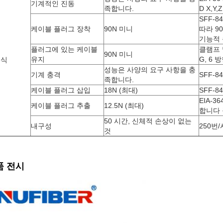
기계적인 진동
족합니다.
D X,Y
SFF-84
케이블 플러그 장착
90N 미니
따라 9
기능적 
플러그에 있는 케이블
클램프 및
90N 미니
유지
G, 6 방
계식
징
성능은 사양의 요구 사항을 충
기계 충격
SFF-84
족합니다.
케이블 플러그 삽입
18N (최대)
SFF-84
EIA-3
케이블 플러그 추출
12.5N (최대)
합니다 
50 시간, 신체적 손상이 없는
내구성
250번
것
품 전시