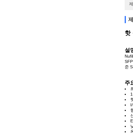
제
제
핫 
설
Nu
SF
준 S
주
온