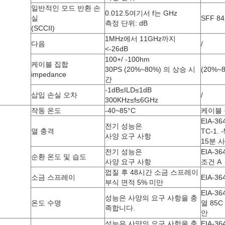
일반적인 모드 반환 손
0.01
2.5
여기서 f는 GHz
실
SFF 84
측정 단위: dB
(SCCII)
기
1MHz에서 11GHz까지
다음
/
징
<-26dB
100+/ -100hm
케이블 집합
30PS (20%~80%) 의 상승 시
(20%~
impedance
간
-1dB≤ILD≤1dB
삽입 손실 오차
/
300KHz≤f≤6GHz
작동 온도
-40~85°C
케이블 
EIA-36
전기 성능은
열 충격
TC-1. 
사양 요구 사항
15분 
전기 성능은
EIA-36
경
순환 온도 및 습도
사양 요구 사항
조건 A
징
껍질 후 48시간 소금 스프레이
소금 스프레이
EIA-36
부식 면적 5% 미만
EIA-36
성능은 사양의 요구 사항을 충
온도 수명
열 85C
족합니다.
안
성능은 사양의 요구 사항을 충
EIA-36