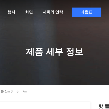
행사
화면
저희와 연락
따옴표
제품 세부 정보
 1m 3m 5m 7m
핫 플