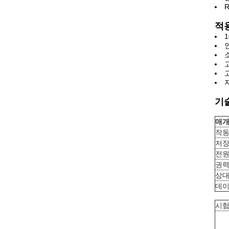
적
기
매개
작동
저장
전원
권력
상대
데이
시험