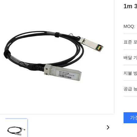
1m 
MOQ:
표준 포
배달 기
지불 방
공급 능
가