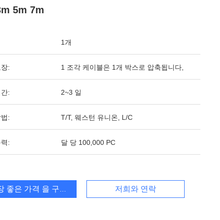
3m 5m 7m
1개
장:
1 조각 케이블은 1개 박스로 압축됩니다,
간:
2~3 일
법:
T/T, 웨스턴 유니온, L/C
력:
달 당 100,000 PC
장 좋은 가격 을 구하라
저희와 연락