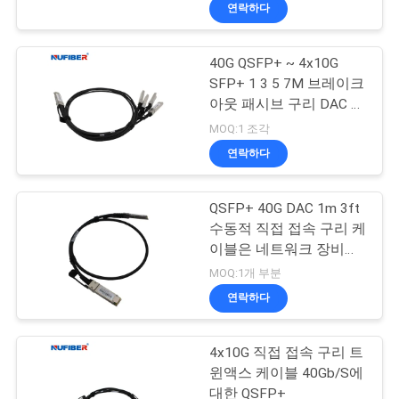
하
연락하다
여
40G QSFP+ ~ 4x10G
SFP+ 1 3 5 7M 브레이크
공
아웃 패시브 구리 DAC 케
이블
장
MOQ:1 조각
연락하다
여
행
QSFP+ 40G DAC 1m 3ft
수동적 직접 접속 구리 케
이블은 네트워크 장비를
품
연결시킵니다
MOQ:1개 부분
질
연락하다
관
4x10G 직접 접속 구리 트
리
윈액스 케이블 40Gb/S에
대한 QSFP+