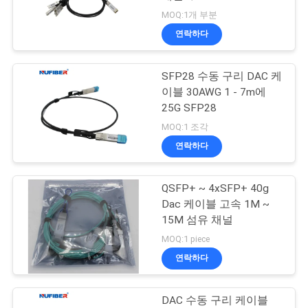
MOQ:1개 부분
연
연락하다
락
SFP28 수동 구리 DAC 케
주
이블 30AWG 1 - 7m에
세
25G SFP28
MOQ:1 조각
요
연락하다
뉴
QSFP+ ~ 4xSFP+ 40g
Dac 케이블 고속 1M ~
스
15M 섬유 채널
MOQ:1 piece
인
연락하다
용
DAC 수동 구리 케이블