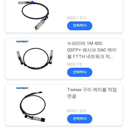
문
을
MOQ:1 조각
요
연락하다
구
누파이버 1M 40G
하
QSFP+ 패시브 DAC 케이
블 FTTH 네트워크 직접
세
연결 케이블
MOQ:1개
요
연락하다
Twinax 구리 케이블 직접
사
연결
이
MOQ:1 조각
트
연락하다
맵