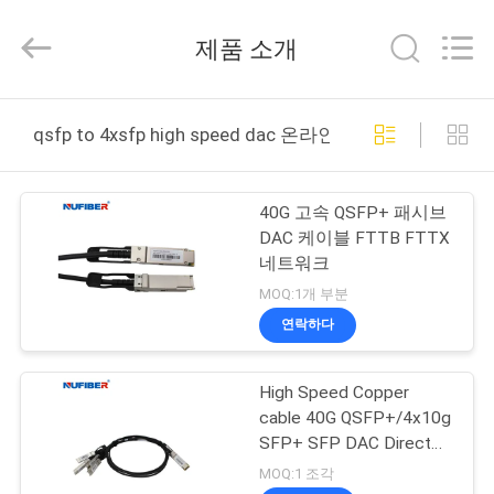
©
2021
-
제품 소개
2026
Shenzhen
Fivision
Digital
Technology
집
Co.,Ltd.
qsfp to 4xsfp high speed dac 온라인 제조
All
Rights
Reserved.
Developed
제
by
ECER
40G 고속 QSFP+ 패시브
품
DAC 케이블 FTTB FTTX
네트워크
MOQ:1개 부분
우
연락하다
리
High Speed Copper
에
cable 40G QSFP+/4x10g
대
SFP+ SFP DAC Direct
Attach Cable
MOQ:1 조각