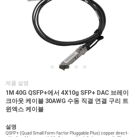
연
락
주
세
요
뉴
제품 설명
1M 40G QSFP+에서 4X10g SFP+ DAC 브레이
스
크아웃 케이블 30AWG 수동 직결 연결 구리 트
윈엑스 케이블
인
설명
용
QSFP+ (Quad Small Form-factor Pluggable Plus) copper direct-