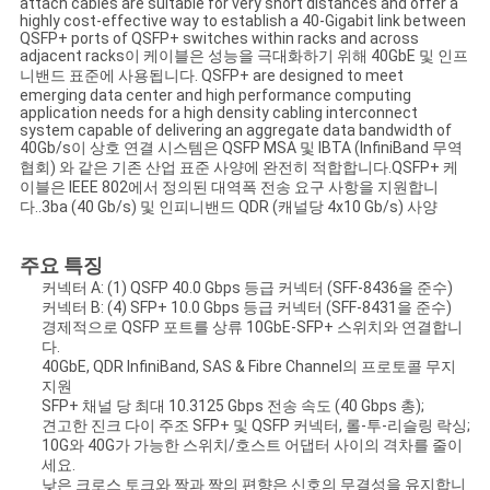
attach cables are suitable for very short distances and offer a
문
highly cost-effective way to establish a 40-Gigabit link between
QSFP+ ports of QSFP+ switches within racks and across
을
adjacent racks이 케이블은 성능을 극대화하기 위해 40GbE 및 인프
니밴드 표준에 사용됩니다. QSFP+ are designed to meet
요
emerging data center and high performance computing
application needs for a high density cabling interconnect
system capable of delivering an aggregate data bandwidth of
구
40Gb/s이 상호 연결 시스템은 QSFP MSA 및 IBTA (InfiniBand 무역
협회) 와 같은 기존 산업 표준 사양에 완전히 적합합니다.QSFP+ 케
하
이블은 IEEE 802에서 정의된 대역폭 전송 요구 사항을 지원합니
다..3ba (40 Gb/s) 및 인피니밴드 QDR (캐널당 4x10 Gb/s) 사양
세
주요 특징
요
커넥터 A: (1) QSFP 40.0 Gbps 등급 커넥터 (SFF-8436을 준수)
커넥터 B: (4) SFP+ 10.0 Gbps 등급 커넥터 (SFF-8431을 준수)
경제적으로 QSFP 포트를 상류 10GbE-SFP+ 스위치와 연결합니
사
다.
40GbE, QDR InfiniBand, SAS & Fibre Channel의 프로토콜 무지
지원
이
SFP+ 채널 당 최대 10.3125 Gbps 전송 속도 (40 Gbps 총);
견고한 진크 다이 주조 SFP+ 및 QSFP 커넥터, 롤-투-리슬링 락싱;
트
10G와 40G가 가능한 스위치/호스트 어댑터 사이의 격차를 줄이
세요.
맵
낮은 크로스 토크와 짝과 짝의 편향은 신호의 무결성을 유지합니