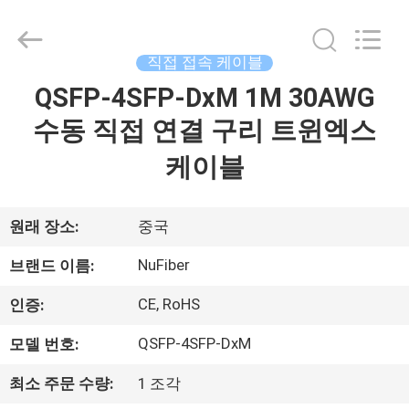
2026
Shenzhen
Fivision
Digital
Technology
직접 접속 케이블
Co.,Ltd.
All
QSFP-4SFP-DxM 1M 30AWG
집
Rights
Reserved.
Developed
수동 직접 연결 구리 트윈엑스
by
ECER
제
케이블
품
원래 장소:
중국
우
NuFiber
브랜드 이름:
리
CE, RoHS
인증:
에
QSFP-4SFP-DxM
모델 번호:
대
최소 주문 수량:
1 조각