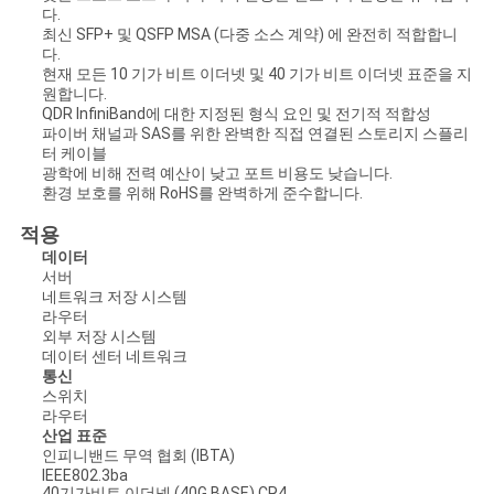
다.
최신 SFP+ 및 QSFP MSA (다중 소스 계약) 에 완전히 적합합니
다.
개
현재 모든 10 기가 비트 이더넷 및 40 기가 비트 이더넷 표준을 지
원합니다.
인
QDR InfiniBand에 대한 지정된 형식 요인 및 전기적 적합성
파이버 채널과 SAS를 위한 완벽한 직접 연결된 스토리지 스플리
정
터 케이블
광학에 비해 전력 예산이 낮고 포트 비용도 낮습니다.
환경 보호를 위해 RoHS를 완벽하게 준수합니다.
보
적용
보
데이터
서버
호
네트워크 저장 시스템
라우터
정
외부 저장 시스템
데이터 센터 네트워크
책
통신
스위치
라우터
산업 표준
인피니밴드 무역 협회 (IBTA)
IEEE802.3ba
40기가비트 이더넷 (40G BASE) CR4