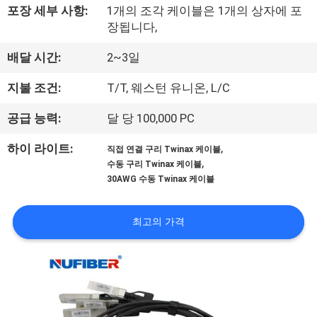
하
포장 세부 사항:
1개의 조각 케이블은 1개의 상자에 포
여
장됩니다,
배달 시간:
2~3일
공
지불 조건:
T/T, 웨스턴 유니온, L/C
장
공급 능력:
달 당 100,000 PC
여
,
하이 라이트:
직접 연결 구리 Twinax 케이블
행
,
수동 구리 Twinax 케이블
30AWG 수동 Twinax 케이블
품
최고의 가격
질
관
리