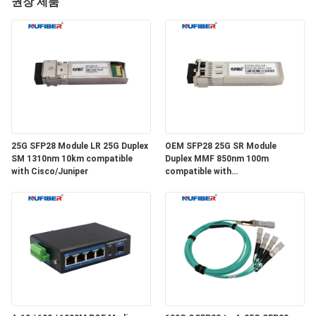
하
권장 제품
여
공
장
여
25G SFP28 Module LR 25G Duplex
OEM SFP28 25G SR Module
행
SM 1310nm 10km compatible
Duplex MMF 850nm 100m
with Cisco/Juniper
compatible with
Cisco/Huawei/H3C
품
질
관
리