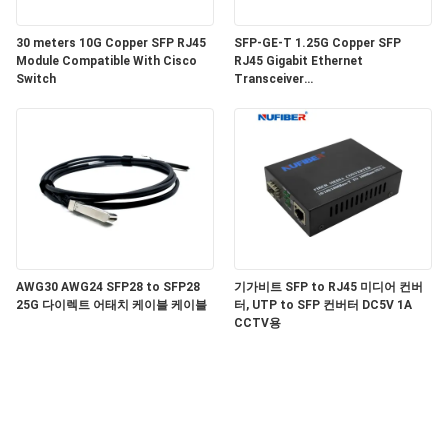
문
30 meters 10G Copper SFP RJ45
SFP-GE-T 1.25G Copper SFP
을
Module Compatible With Cisco
RJ45 Gigabit Ethernet
Switch
Transceiver
요
SGMII/SERDES/100BASE-FX
Copper Module
구
하
세
요
AWG30 AWG24 SFP28 to SFP28
기가비트 SFP to RJ45 미디어 컨버
25G 다이렉트 어태치 케이블 케이블
터, UTP to SFP 컨버터 DC5V 1A
사
CCTV용
이
트
맵