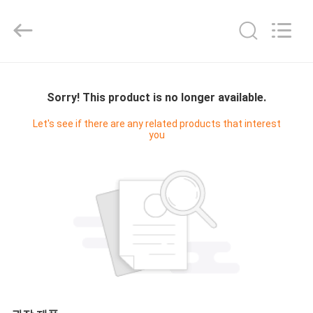
2025
Shenzhen
Fivision
Digital
Technology
Co.,Ltd.
All
Rights
집
Reserved.
Developed
by
Sorry! This product is no longer available.
ECER
제
Let's see if there are any related products that interest
you
품
우
리
에
대