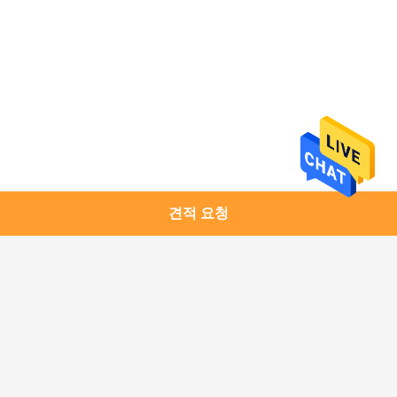
개
인
정
보
보
견적 요청
모든
호
정
구리 모듈
1.25G SFP 송수신기
책
10G SFP+ 송수신기
10G XFP 송수신기
25G SFP28 송수신기
40G QSFP+ 송수신기