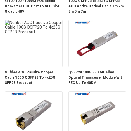
4x10 / 100 / 1000M POE Media
100G QSFP28 to 4x25G SFP28
Converter POE Port to SFP Slot
AOC Active Optical Cable 1m 2m
연
Gigabit 48V
3m 5m 7m
락
주
세
요
Nufiber AOC Passive Copper
QSFP28 100G ER EML Fiber
뉴
Cable 100G QSFP28 To 4x25G
Optical Transceiver Module With
SFP28 Breakout
FEC Up To 40KM
스
인
용