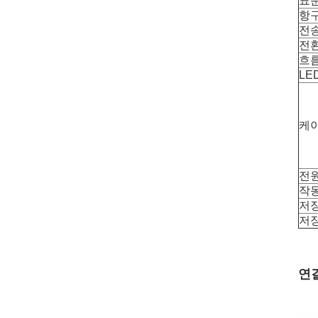
표
항구
전
전
흐름
LE
케
전
작
저
저
연