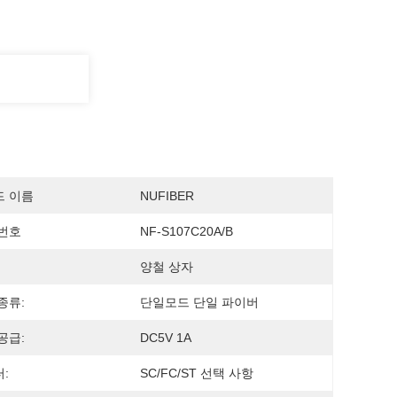
드 이름
NUFIBER
번호
NF-S107C20A/B
양철 상자
종류:
단일모드 단일 파이버
공급:
DC5V 1A
:
SC/FC/ST 선택 사항