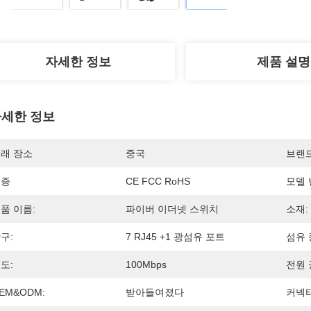
자세한 정보
제품 설명
세한 정보
래 장소
중국
브랜
인증
CE FCC RoHS
모델 
품 이름:
파이버 이더넷 스위치
소재:
구:
7 RJ45 +1 광섬유 포트
섬유 
도:
100Mbps
전원 
EM&ODM:
받아들여졌다
커넥터