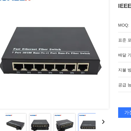
IEE
MOQ:
표준 포
배달 기
지불 방
공급 능
가