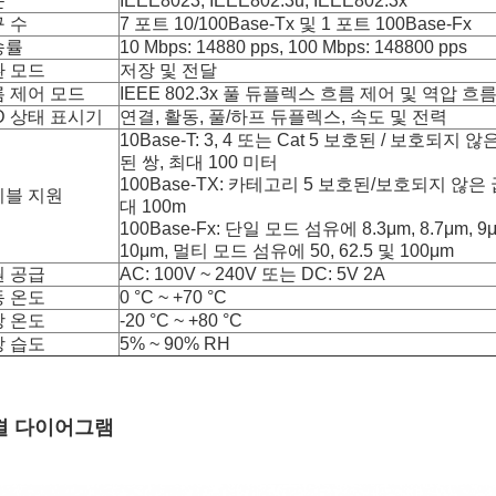
준
IEEE8023, IEEE802.3u, IEEE802.3x
 수
7 포트 10/100Base-Tx 및 1 포트 100Base-Fx
송률
10 Mbps: 14880 pps, 100 Mbps: 148800 pps
환 모드
저장 및 전달
 제어 모드
IEEE 802.3x 풀 듀플렉스 흐름 제어 및 역압 흐
D 상태 표시기
연결, 활동, 풀/하프 듀플렉스, 속도 및 전력
10Base-T: 3, 4 또는 Cat 5 보호된 / 보호되지
된 쌍, 최대 100 미터
100Base-TX: 카테고리 5 보호된/보호되지 않은 
이블 지원
대 100m
100Base-Fx: 단일 모드 섬유에 8.3μm, 8.7μm, 9
10μm, 멀티 모드 섬유에 50, 62.5 및 100μm
원 공급
AC: 100V ~ 240V 또는 DC: 5V 2A
동 온도
0 °C ~ +70 °C
장 온도
-20 °C ~ +80 °C
장 습도
5% ~ 90% RH
결 다이어그램