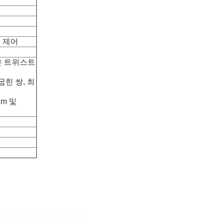
름 제어
 않은 트위스트
굽힌 쌍, 최
μm 및