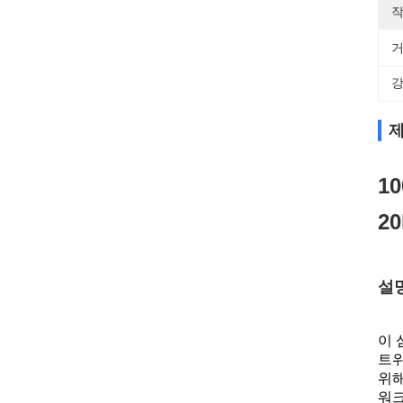
작
거
강
제
10
2
설
이 
트위
위해
워크