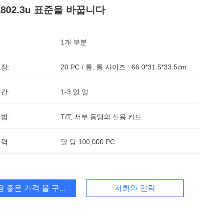
E802.3u 표준을 바꿉니다
1개 부분
장:
20 PC / 통, 통 사이즈 : 66.0*31.5*33.5cm
간:
1-3 일 일
법:
T/T, 서부 동맹의 신용 카드
력:
달 당 100,000 PC
장 좋은 가격 을 구하라
저희와 연락