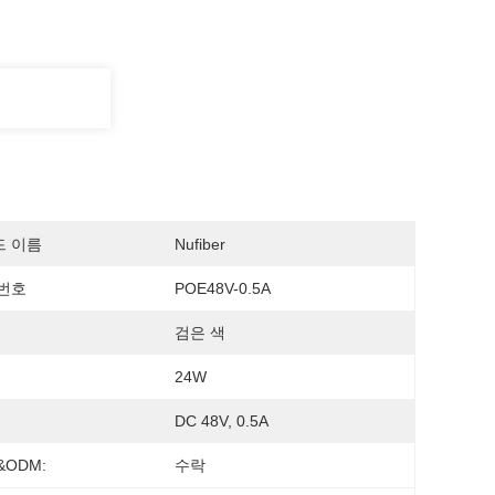
드 이름
Nufiber
번호
POE48V-0.5A
검은 색
24W
DC 48V, 0.5A
&ODM:
수락