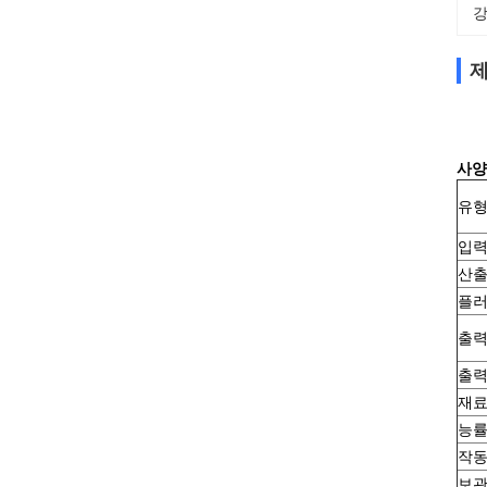
강
제
사양
유
입
산
플
출력
출력
재
능
작동
보관