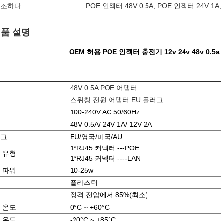
조하다:
POE 인젝터 48V 0.5A
, 
POE 인젝터 24V 1A
품 설명
OEM 허용 POE 인젝터 충전기 12v 24v 48v 0.5
48V 0.5A POE 어댑터
형
스위칭 전원 어댑터 EU 플러그
력
100-240V AC 50/60Hz
출
48V 0.5A/ 24V 1A/ 12V 2A
러그
EU/영국/미국/AU
1*RJ45 커넥터 ---POE
 유형
1*RJ45 커넥터 ----LAN
 파워
10-25w
료
플라스틱
률
정격 전압에서 85%(최소)
 온도
0°C ~ +60°C
 온도
-20°C ~ +85°C