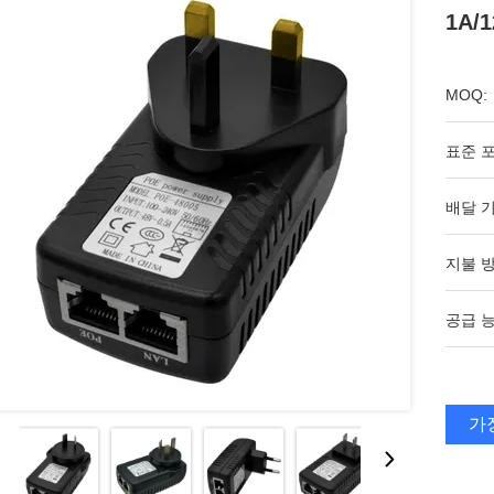
1A/1
MOQ:
표준 포
배달 기
지불 방
공급 능
가