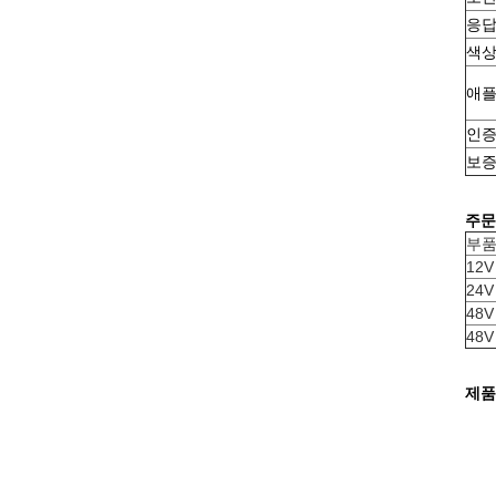
응답
색
애
인
보
주문
부품
12V
24V
48V
48V
제품