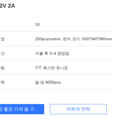
2V 2A
10
장:
250pcs/carton, 판지 크기: 550*340*380mm
간:
지불 후 3~4 영업일
법:
T/T, 웨스턴 유니온
력:
달 당 8000pcs
장 좋은 가격 을 구하라
저희와 연락