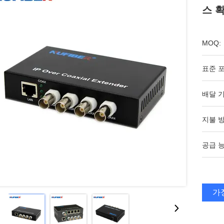
스 확
MOQ:
표준 포
배달 기
지불 방
공급 능
가