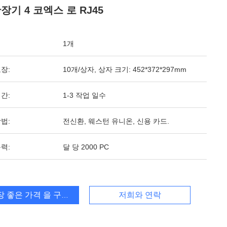
장기 4 코엑스 로 RJ45
1개
장:
10개/상자, 상자 크기: 452*372*297mm
간:
1-3 작업 일수
법:
전신환, 웨스턴 유니온, 신용 카드.
력:
달 당 2000 PC
장 좋은 가격 을 구하라
저희와 연락