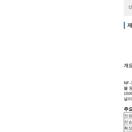
신
제
개
NF
블 
15
널리
주요
전원:
전송
확장