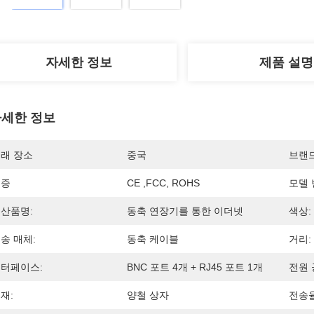
자세한 정보
제품 설명
세한 정보
래 장소
중국
브랜
인증
CE ,FCC, ROHS
모델 
산품명:
동축 연장기를 통한 이더넷
색상:
송 매체:
동축 케이블
거리:
터페이스:
BNC 포트 4개 + RJ45 포트 1개
전원 
재:
양철 상자
전송율