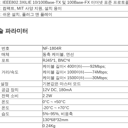
 IEEE802.3XILIE 10/100Base-TX 및 100Base-FX 이더넷 표준 프로
: 컴팩트, MIT 사양 지원, 설치 용이
: 쉬운 설치, 플러그 앤 플레이
술 파라미터
 번호
NF-1804R
 매체
동축 케이블, 연선
 포트
RJ45*1, BNC*4
케이블 길이< 400미터——92Mbps;
 거리/속도
케이블 길이< 1000미터——74Mbps;
케이블 길이< 1500미터——30Mbps;
S 설정
기본값은 마스터 모드
 공급 장치
12V DC, 180mA
 전력 소비
2.2W
 온도
0°C ~ +50°C
 온도
-20°C ~ +70°C
 습도
5%~95%, 비응축
수
130*68*32mm
게
0.24Kg