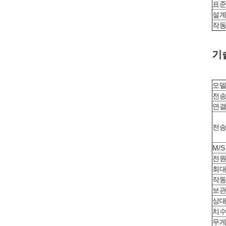
표준:
설계
작동
기
모델
전송
연결
전송
M/
전원
최대
작동
보관
상대
치
무