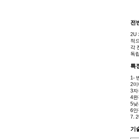
전
2U
적으
각 
독립
특
1-
2미
3자
4완
5낮
6안
7.
기