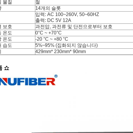
질 물질
철
량
14개의 슬롯
입력: AC 100~260V, 50~60HZ
출력: DC 5V 12A
력 보호
과전압, 과전류 및 단전으로부터 보호
동 온도
0°C ~ +70°C
장 온도
-20 °C ~ +80 °C
대 습도
5%~95% (집화되지 않습니다)
기
429mm* 230mm* 90mm
품 쇼