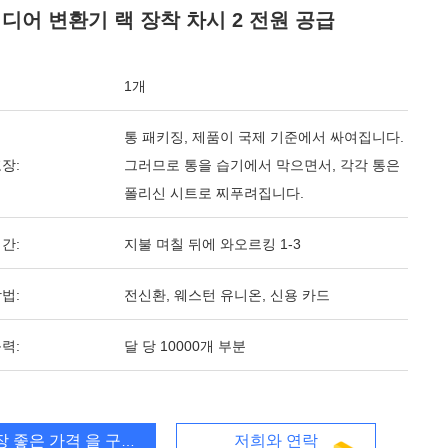
미디어 변환기 랙 장착 차시 2 전원 공급
1개
통 패키징, 제품이 국제 기준에서 싸여집니다.
장:
그러므로 통을 습기에서 막으면서, 각각 통은
폴리신 시트로 찌푸려집니다.
간:
지불 며칠 뒤에 와오르킹 1-3
법:
전신환, 웨스턴 유니온, 신용 카드
력:
달 당 10000개 부분
장 좋은 가격 을 구하라
저희와 연락