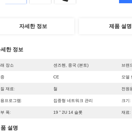
자세한 정보
제품 설명
세한 정보
래 장소
센즈헨, 중국 (본토)
브랜
인증
CE
모델 
질 재료:
철
전원용
용프로그램:
집중형 네트워크 관리
크기:
부 폭:
19 " 2U 14 슬롯
재료:
품 설명