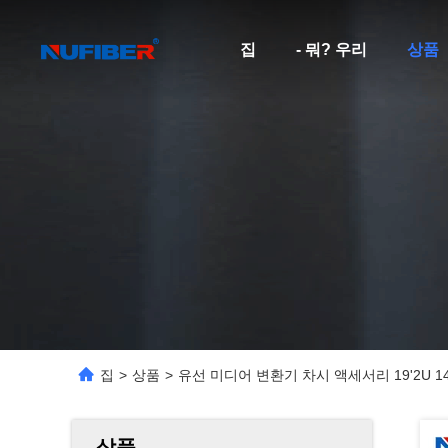
집
- 뭐? 우리
상품
집
>
상품
>
유선 미디어 변환기 차시 액세서리 19'2U 1
상품