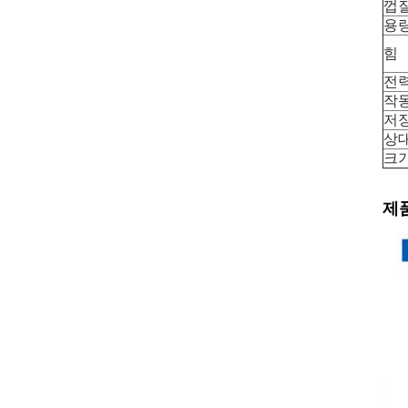
껍
용
힘
전
작
저
상
크
제