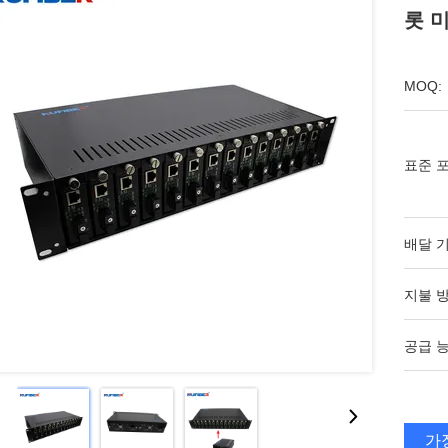
롯 
MOQ:
표준 포
배달 기
지불 방
공급 능
가