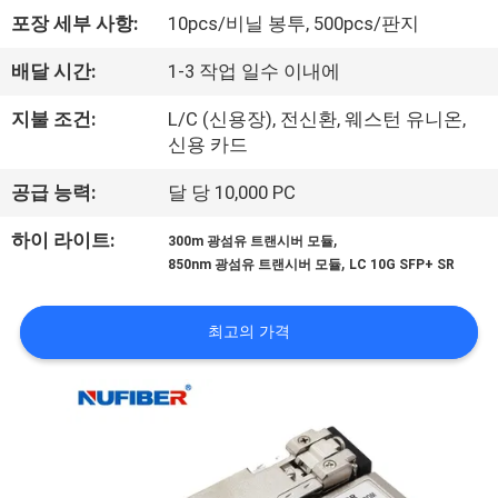
하
포장 세부 사항:
10pcs/비닐 봉투, 500pcs/판지
여
배달 시간:
1-3 작업 일수 이내에
공
지불 조건:
L/C (신용장), 전신환, 웨스턴 유니온,
신용 카드
장
공급 능력:
달 당 10,000 PC
여
,
하이 라이트:
300m 광섬유 트랜시버 모듈
행
,
850nm 광섬유 트랜시버 모듈
LC 10G SFP+ SR
품
최고의 가격
질
관
리