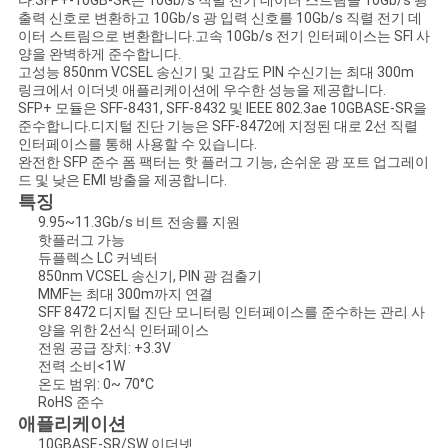
다.SFP+-10GB-SR은 10Gb/s 직렬 전기 데이터 스트림을 10Gb/s 광
문
출력 신호로 변환하고 10Gb/s 광 입력 신호를 10Gb/s 직렬 전기 데
이터 스트림으로 변환합니다.고속 10Gb/s 전기 인터페이스는 SFI 사
을
양을 완벽하게 준수합니다.
고성능 850nm VCSEL 송신기 및 고감도 PIN 수신기는 최대 300m
요
링크에서 이더넷 애플리케이션에 우수한 성능을 제공합니다.
SFP+ 모듈은 SFF-8431, SFF-8432 및 IEEE 802.3ae 10GBASE-SR을
구
준수합니다.디지털 진단 기능은 SFF-8472에 지정된 대로 2선 직렬
인터페이스를 통해 사용할 수 있습니다.
완전한 SFP 준수 폼 팩터는 핫 플러그 ​​기능, 손쉬운 광 포트 업그레이
하
드 및 낮은 EMI 방출을 제공합니다.
특징
세
9.95~11.3Gb/s 비트 전송률 지원
핫플러그 가능
요
듀플렉스 LC 커넥터
850nm VCSEL 송신기, PIN 광 검출기
MMF는 최대 300m까지 연결
SFF 8472 디지털 진단 모니터링 인터페이스를 준수하는 관리 사
사
양을 위한 2선식 인터페이스
전원 공급 장치: +3.3V
이
전력 소비<1W
온도 범위: 0~ 70°C
트
RoHS 준수
애플리케이션
맵
10GBASE-SR/SW 이더넷