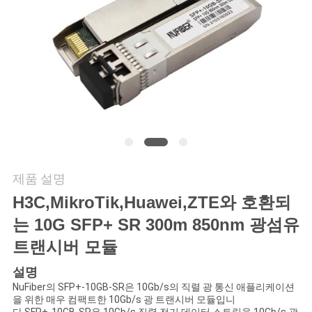
연
락
주
세
요
제품 설명
뉴
H3C,MikroTik,Huawei,ZTE와 호환되
스
는 10G SFP+ SR 300m 850nm 광섬유
트랜시버 모듈
인
설명
NuFiber의 SFP+-10GB-SR은 10Gb/s의 직렬 광 통신 애플리케이션
용
을 위한 매우 컴팩트한 10Gb/s 광 트랜시버 모듈입니