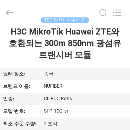
©
2021
-
2026
Shenzhen
10G SFP+ 송수신기
Fivision
Digital
Technology
H3C MikroTik Huawei ZTE와
집
Co.,Ltd.
All
Rights
호환되는 300m 850nm 광섬유
Reserved.
Developed
제
by
트랜시버 모듈
ECER
품
원래 장소:
중국
우
NUFIBER
브랜드 이름:
리
CE FCC Rohs
인증:
에
SFP-10G-sr
모델 번호:
대
최소 주문 수량:
1 조각