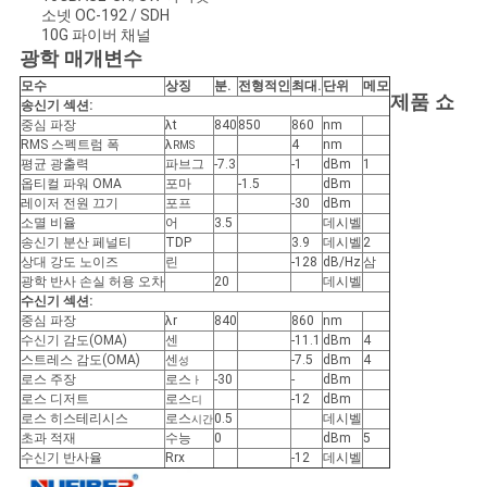
소넷 OC-192 / SDH
10G 파이버 채널
광학 매개변수
개
모수
상징
분
.
전형적인
최대
.
단위
메모
제품 쇼
인
송신기 섹션:
중심 파장
λt
840
850
860
nm
RMS 스펙트럼 폭
λ
4
nm
정
RMS
평균 광출력
파브그
-7.3
-1
dBm
1
옵티컬 파워 OMA
포마
-1.5
dBm
보
레이저 전원 끄기
포프
-30
dBm
소멸 비율
어
3.5
데시벨
보
송신기 분산 페널티
TDP
3.9
데시벨
2
상대 강도 노이즈
린
-128
dB/Hz
삼
호
광학 반사 손실 허용 오차
20
데시벨
수신기 섹션:
정
중심 파장
λr
840
860
nm
수신기 감도(OMA)
센
-11.1
dBm
4
스트레스 감도(OMA)
센
-7.5
dBm
4
성
책
로스 주장
로스
-30
-
dBm
ㅏ
로스 디저트
로스
-12
dBm
디
로스 히스테리시스
로스
0.5
데시벨
시간
초과 적재
수능
0
dBm
5
수신기 반사율
Rrx
-12
데시벨