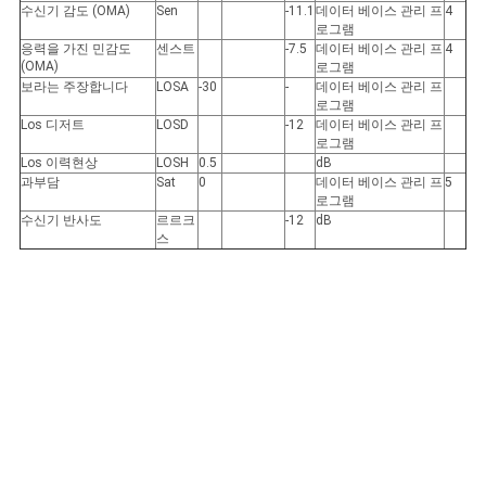
수신기 감도 (OMA)
Sen
-11.1
데이터 베이스 관리 프
4
로그램
응력을 가진 민감도
센스트
-7.5
데이터 베이스 관리 프
4
(OMA)
로그램
보라는 주장합니다
LOSA
-30
-
데이터 베이스 관리 프
로그램
Los 디저트
LOSD
-12
데이터 베이스 관리 프
로그램
Los 이력현상
LOSH
0.5
dB
과부담
Sat
0
데이터 베이스 관리 프
5
로그램
수신기 반사도
르르크
-12
dB
스