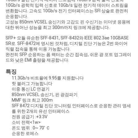
문
10Gb/s 광학적 입력 신호로 10Gb/s 일련 전기적 데이터 스트림을
변환합니다. 고속도 10Gb/s 전기 인터페이스는 SFI 상술로 완전히
을
순응합니다.
고성능 850nm VCSEL 송신기와 고감도 핀 수신기는 이더넷 응용에
요
대한 뛰어난 성능을 최고 300m까지 링크에 제공합니다.
SFP+ 모듈 유순한 SFF-8431, SFF-8432와 IEEE 802.3ae 10GBASE
구
SR로. SFF-8472에 명시된 것처럼, 디지털 진단 기능은 2번 와이어
직렬 접속을 통해 이용 가능합니다.
하
완전히 SFP 순응하는 폼 팩터는 순간 접속성, 쉬운 광 포트 업그레이
드와 낮은 EMI 출량을 제공합니다.
세
특징
요
11.3Gb/s 비트율에 9.95를 지원합니다
핫 블러그 가능합니다
이중 통신 LC 연결기
850nm VCSEL 송신기, 핀 광검파기
사
MMF 링크 최고 300m
SFF 8472 디지털 진단 모니터링 인터페이스로 순응한 관리 명세
이
를 위한 2개의 유선 인터페이스
전원 공급기 :+3.3V
트
소비 전력<1w>
온도 범위 : 0~ 70' Ｃ
순응한 로에스
맵