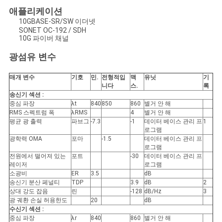
애플리케이션
10GBASE-SR/SW 이더넷
개
SONET OC-192 / SDH
10G 파이버 채널
인
광섬유 변수
정
매개 변수
기호
민.
전형적입
맥
유닛
기
니다
스.
록
보
송신기 섹션 :
중심 파장
λt
840
850
860
별거 안 해
보
RMS 스펙트럼 폭
λRMS
4
별거 안 해
평균 광 출력
파브그
-7.3
-1
데이터 베이스 관리 프
1
호
로그램
광학력 OMA
포마
-1.5
데이터 베이스 관리 프
정
로그램
전원에서 떨어져 있는
포트
-30
데이터 베이스 관리 프
레이저
로그램
책
소광비
ER
3.5
dB
송신기 분산 페널티
TDP
3.9
dB
2
상대 강도 잡음
린
-128
dB/Hz
3
광 궤환 손실 허용한도
20
dB
수신기 섹션 :
중심 파장
λr
840
860
별거 안 해