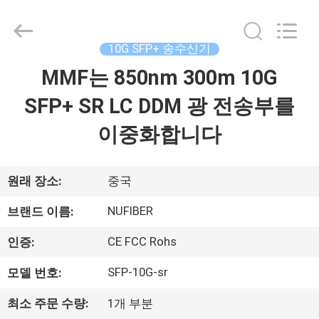
2021
-
2026
Shenzhen
Fivision
10G SFP+ 송수신기
Digital
Technology
MMF는 850nm 300m 10G
집
Co.,Ltd.
All
Rights
SFP+ SR LC DDM 광 전송부를
Reserved.
Developed
by
제
이중화합니다
ECER
품
원래 장소:
중국
우
NUFIBER
브랜드 이름:
리
CE FCC Rohs
인증:
에
SFP-10G-sr
모델 번호:
대
최소 주문 수량:
1개 부분