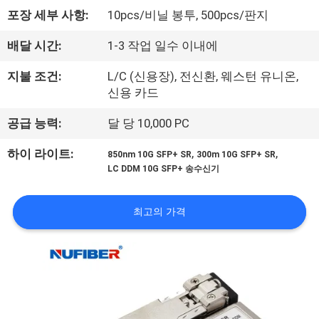
하
포장 세부 사항:
10pcs/비닐 봉투, 500pcs/판지
여
배달 시간:
1-3 작업 일수 이내에
공
지불 조건:
L/C (신용장), 전신환, 웨스턴 유니온,
신용 카드
장
공급 능력:
달 당 10,000 PC
여
,
,
하이 라이트:
850nm 10G SFP+ SR
300m 10G SFP+ SR
행
LC DDM 10G SFP+ 송수신기
품
최고의 가격
질
관
리