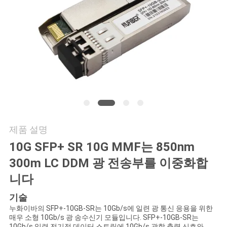
연
락
주
세
요
제품 설명
뉴
10G SFP+ SR 10G MMF는 850nm
스
300m LC DDM 광 전송부를 이중화합
니다
인
기술
누화이바의 SFP+-10GB-SR는 10Gb/s에 일련 광 통신 응용을 위한
용
매우 소형 10Gb/s 광 송수신기 모듈입니다. SFP+-10GB-SR는
10Gb/s 일련 전기적 데이터 스트림에 10Gb/s 광학 출력 신호와