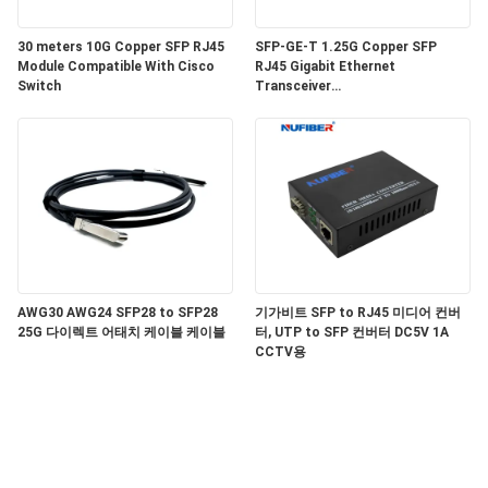
문
30 meters 10G Copper SFP RJ45
SFP-GE-T 1.25G Copper SFP
을
Module Compatible With Cisco
RJ45 Gigabit Ethernet
Switch
Transceiver
요
SGMII/SERDES/100BASE-FX
Copper Module
구
하
세
요
AWG30 AWG24 SFP28 to SFP28
기가비트 SFP to RJ45 미디어 컨버
25G 다이렉트 어태치 케이블 케이블
터, UTP to SFP 컨버터 DC5V 1A
사
CCTV용
이
트
맵