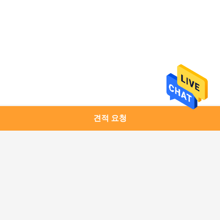
개
인
정
보
보
견적 요청
모든
호
정
구리 모듈
1.25G SFP 송수신기
책
10G SFP+ 송수신기
10G XFP 송수신기
25G SFP28 송수신기
40G QSFP+ 송수신기