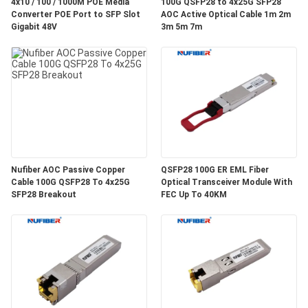
4x10 / 100 / 1000M POE Media
100G QSFP28 to 4x25G SFP28
Converter POE Port to SFP Slot
AOC Active Optical Cable 1m 2m
연
Gigabit 48V
3m 5m 7m
락
주
세
요
Nufiber AOC Passive Copper
QSFP28 100G ER EML Fiber
뉴
Cable 100G QSFP28 To 4x25G
Optical Transceiver Module With
SFP28 Breakout
FEC Up To 40KM
스
인
용