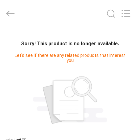
2025
Shenzhen
Fivision
Digital
Technology
Co.,Ltd.
All
Rights
집
Reserved.
Developed
by
Sorry! This product is no longer available.
ECER
제
Let's see if there are any related products that interest
you
품
우
리
에
대