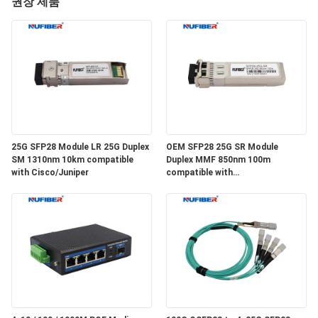
하
권장 제품
여
공
장
여
25G SFP28 Module LR 25G Duplex
OEM SFP28 25G SR Module
행
SM 1310nm 10km compatible
Duplex MMF 850nm 100m
with Cisco/Juniper
compatible with
Cisco/Huawei/H3C
품
질
관
리