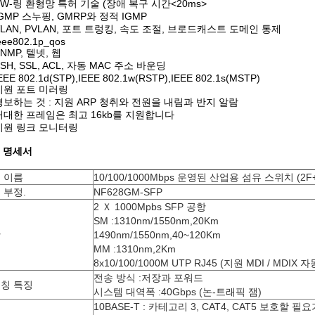
SW-링 환형망 특허 기술 (장애 복구 시간<20ms>
IGMP 스누핑, GMRP와 정적 IGMP
VLAN, PVLAN, 포트 트렁킹, 속도 조절, 브로드캐스트 도메인 통제
eee802.1p_qos
NMP, 텔넷, 웹
SH, SSL, ACL, 자동 MAC 주소 바운딩
EEE 802.1d(STP),IEEE 802.1w(RSTP),IEEE 802.1s(MSTP)
지원 포트 미러링
경보하는 것 : 지원 ARP 청취와 전원을 내림과 반지 알람
거대한 프레임은 최고 16kb를 지원합니다
지원 링크 모니터링
 명세서
 이름
10/100/1000Mbps 운영된 산업용 섬유 스위치 (2F+
 부정.
NF628GM-SFP
2 Ｘ 1000Mpbs SFP 공항
SM :1310nm/1550nm,20Km
항
1490nm/1550nm,40~120Km
MM :1310nm,2Km
8x10/100/1000M UTP RJ45 (지원 MDI / MDIX 
전송 방식 :저장과 포워드
칭 특징
시스템 대역폭 :40Gbps (논-트래픽 잼)
10BASE-T : 카테고리 3, CAT4, CAT5 보호할 