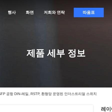
행사
화면
저희와 연락
따옴표
제품 세부 정보
00M SFP 공항 DIN-레일, RSTP, 환형망 운영된 인더스트리얼 스위치
레이어