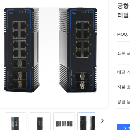
공항 
리얼
MOQ:
표준 포
배달 기
지불 방
공급 능
가