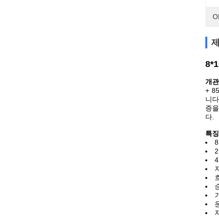
O
제
8*
개관
+ 
니다
증을
다.
특징
8
2
지
순
운