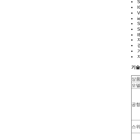
i
S
S
I
기술
상품
모델
공
스위