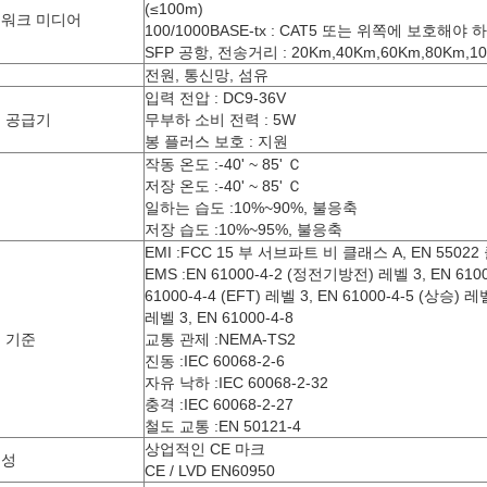
(≤100m)
워크 미디어
100/1000BASE-tx : CAT5 또는 위쪽에 보호해야 
SFP 공항, 전송거리 : 20Km,40Km,60Km,80Km,1
전원, 통신망, 섬유
입력 전압 : DC9-36V
 공급기
무부하 소비 전력 : 5W
봉 플러스 보호 : 지원
작동 온도 :-40' ~ 85' Ｃ
저장 온도 :-40' ~ 85' Ｃ
경
일하는 습도 :10%~90%, 불응축
저장 습도 :10%~95%, 불응축
EMI :FCC 15 부 서브파트 비 클래스 A, EN 55022
EMS :EN 61000-4-2 (정전기방전) 레벨 3, EN 61000
61000-4-4 (EFT) 레벨 3, EN 61000-4-5 (상승) 레벨
레벨 3, EN 61000-4-8
 기준
교통 관제 :NEMA-TS2
진동 :IEC 60068-2-6
자유 낙하 :IEC 60068-2-32
충격 :IEC 60068-2-27
철도 교통 :EN 50121-4
상업적인 CE 마크
전성
CE / LVD EN60950