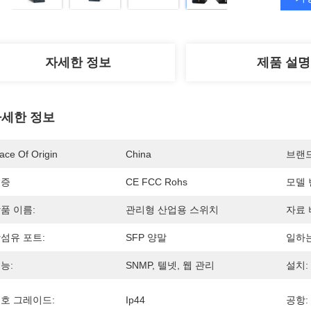
자세한 정보
제품 설명
세한 정보
ace Of Origin
China
브랜
인증
CE FCC Rohs
모델 
품 이름:
관리형 산업용 스위치
자료 
섬유 포트:
SFP 양말
일하는
능:
SNMP, 텔넷, 웹 관리
설치:
호 그레이드:
Ip44
공항: