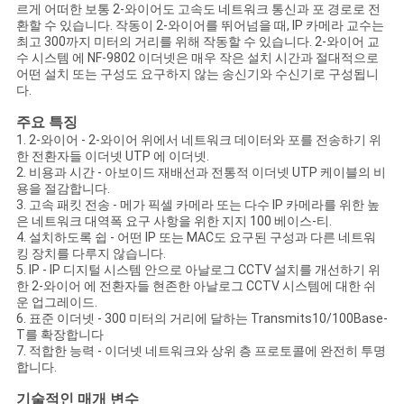
문
르게 어떠한 보통 2-와이어도 고속도 네트워크 통신과 포 경로로 전
환할 수 있습니다. 작동이 2-와이어를 뛰어넘을 때, IP 카메라 교수는
을
최고 300까지 미터의 거리를 위해 작동할 수 있습니다. 2-와이어 교
수 시스템 에 NF-9802 이더넷은 매우 작은 설치 시간과 절대적으로
어떤 설치 또는 구성도 요구하지 않는 송신기와 수신기로 구성됩니
요
다.
구
주요 특징
1. 2-와이어 - 2-와이어 위에서 네트워크 데이터와 포를 전송하기 위
하
한 전환자들 이더넷 UTP 에 이더넷.
2. 비용과 시간 - 아보이드 재배선과 전통적 이더넷 UTP 케이블의 비
세
용을 절감합니다.
3. 고속 패킷 전송 - 메가 픽셀 카메라 또는 다수 IP 카메라를 위한 높
요
은 네트워크 대역폭 요구 사항을 위한 지지 100 베이스-티.
4. 설치하도록 쉽 - 어떤 IP 또는 MAC도 요구된 구성과 다른 네트워
킹 장치를 다루지 않습니다.
5. IP - IP 디지털 시스템 안으로 아날로그 CCTV 설치를 개선하기 위
사
한 2-와이어 에 전환자들 현존한 아날로그 CCTV 시스템에 대한 쉬
운 업그레이드.
6. 표준 이더넷 - 300 미터의 거리에 달하는 Transmits10/100Base-
이
T를 확장합니다
7. 적합한 능력 - 이더넷 네트워크와 상위 층 프로토콜에 완전히 투명
트
합니다.
맵
기술적인 매개 변수