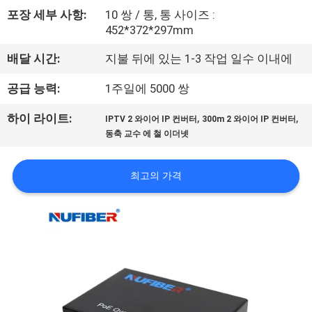
하
포장 세부 사항:
10 쌍 / 통, 통 사이즈 :
여
452*372*297mm
배달 시간:
지불 뒤에 있는 1-3 작업 일수 이내에
공
공급 능력:
1주일에 5000 쌍
장
,
,
하이 라이트:
IPTV 2 와이어 IP 컨버터
300m 2 와이어 IP 컨버터
여
동축 교수 에 철 이더넷
행
최고의 가격
품
질
관
리