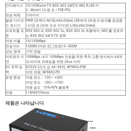
인터페이스
10/100Base-TX IEEE 802.3af(15.4W) RJ45 ×1
2 - Wire×1 (지원 포 / PSE-PD)
전송 매체
2-와이어
개
발광 다이오
PWR (전력이 M/S(Links/Data) LRE에게 (트렁크 링크를 공급합
드 표시기
니다)) 포 (파워 오브 이더넷) L/A(Links/Data)
인
프로토콜 표
IEEE 802.3i, IEEE 802.3u, IEEE 802.3x 흐름제어, MDI 를 경유하
준
는 IEEE 802.3af DTE 권력
정
자료 비율
10/100Mbps
전송거리
1500M (어떤 포), (포로) 0~300M
보
성능 명세
기억 전달
네트워크 지
100Mbps 내지 100Mbps 전송을 위한 축적 교환 방식에서 64개
연
의 바이트 프레임을 위한 20us 이하
보
DC 전력 입
DC52V (피크 값 44~56V), NF9802-PSE
력
어떤 전원, NF9802-PD
호
운영 환경
작동 온도 ; - 10C~ +50C
저장 온도 : - 20C~ +70C
정
작동 습도 : 10%-90% 불응축
차원
118*85*29mm
책
제품은 나타납니다