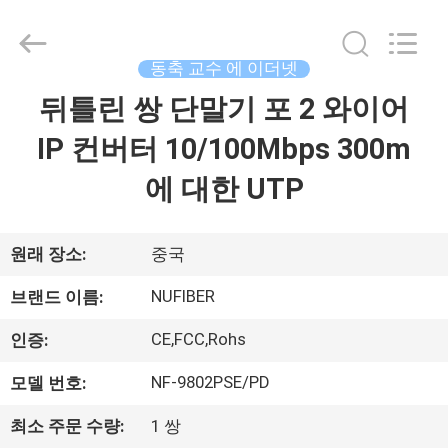
-
2026
Shenzhen
Fivision
Digital
동축 교수 에 이더넷
Technology
Co.,Ltd.
뒤틀린 쌍 단말기 포 2 와이어
집
All
Rights
Reserved.
IP 컨버터 10/100Mbps 300m
Developed
by
ECER
제
에 대한 UTP
품
원래 장소:
중국
우
NUFIBER
브랜드 이름:
리
CE,FCC,Rohs
인증:
에
NF-9802PSE/PD
모델 번호:
대
최소 주문 수량:
1 쌍