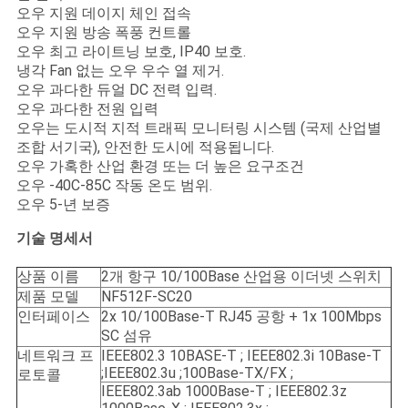
오우 지원 데이지 체인 접속
오우 지원 방송 폭풍 컨트롤
오우 최고 라이트닝 보호, IP40 보호.
개
냉각 Fan 없는 오우 우수 열 제거.
인
오우 과다한 듀얼 DC 전력 입력.
오우 과다한 전원 입력
정
오우는 도시적 지적 트래픽 모니터링 시스템 (국제 산업별
조합 서기국), 안전한 도시에 적용됩니다.
보
오우 가혹한 산업 환경 또는 더 높은 요구조건
오우 -40C-85C 작동 온도 범위.
보
오우 5-년 보증
호
기술 명세서
정
상품 이름
2개 항구 10/100Base 산업용 이더넷 스위치
제품 모델
NF512F-SC20
책
인터페이스
2x 10/100Base-T RJ45 공항 + 1x 100Mbps
SC 섬유
네트워크 프
IEEE802.3 10BASE-T ; IEEE802.3i 10Base-T
;IEEE802.3u ;100Base-TX/FX ;
로토콜
IEEE802.3ab 1000Base-T ; IEEE802.3z