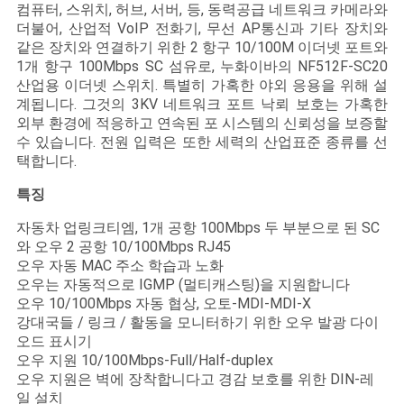
문
컴퓨터, 스위치, 허브, 서버, 등, 동력공급 네트워크 카메라와
더불어, 산업적 VoIP 전화기, 무선 AP통신과 기타 장치와
을
같은 장치와 연결하기 위한 2 항구 10/100M 이더넷 포트와
1개 항구 100Mbps SC 섬유로, 누화이바의 NF512F-SC20
요
산업용 이더넷 스위치. 특별히 가혹한 야외 응용을 위해 설
계됩니다. 그것의 3KV 네트워크 포트 낙뢰 보호는 가혹한
구
외부 환경에 적응하고 연속된 포 시스템의 신뢰성을 보증할
수 있습니다. 전원 입력은 또한 세력의 산업표준 종류를 선
하
택합니다.
세
특징
요
자동차 업링크티엠, 1개 공항 100Mbps 두 부분으로 된 SC
와 오우 2 공항 10/100Mbps RJ45
오우 자동 MAC 주소 학습과 노화
오우는 자동적으로 IGMP (멀티캐스팅)을 지원합니다
사
오우 10/100Mbps 자동 협상, 오토-MDI-MDI-X
이
강대국들 / 링크 / 활동을 모니터하기 위한 오우 발광 다이
오드 표시기
트
오우 지원 10/100Mbps-Full/Half-duplex
오우 지원은 벽에 장착합니다고 경감 보호를 위한 DIN-레
맵
일 설치