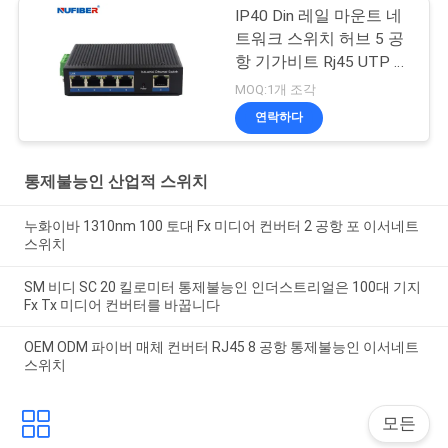
IP40 Din 레일 마운트 네
트워크 스위치 허브 5 공
항 기가비트 Rj45 UTP 인
터페이스
MOQ:1개 조각
연락하다
통제불능인 산업적 스위치
누화이바 1310nm 100 토대 Fx 미디어 컨버터 2 공항 포 이서네트
스위치
SM 비디 SC 20 킬로미터 통제불능인 인더스트리얼은 100대 기지
Fx Tx 미디어 컨버터를 바꿉니다
OEM ODM 파이버 매체 컨버터 RJ45 8 공항 통제불능인 이서네트
스위치
모든