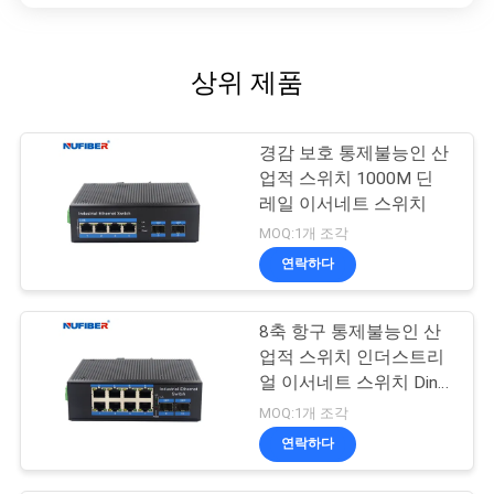
상위 제품
경감 보호 통제불능인 산
업적 스위치 1000M 딘
레일 이서네트 스위치
MOQ:1개 조각
연락하다
8축 항구 통제불능인 산
업적 스위치 인더스트리
얼 이서네트 스위치 Din
레일 마운트
MOQ:1개 조각
연락하다