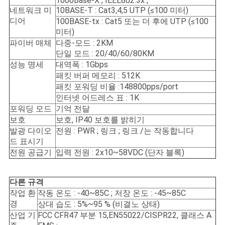
1000Base-X ; IEEE802.3x ;
네트워크 미
10BASE-T : Cat3,4,5 UTP (≤100 미터)
디어
100BASE-tx : Cat5 또는 더 후에 UTP (≤100
미터)
파이버 매체
다중-모드 : 2KM
단일 모드 : 20/40/60/80KM
성능 명세
대역폭 : 1Gbps
패킷 버퍼 메모리 : 512K
패킷 포워딩 비율 :148800pps/port
인터넷 어드레스 표 : 1K
포워딩 모드
기억 전달
보호
보호, IP40 보호를 밝히기
발광 다이오
전원 : PWR ; 링크 ; 링크 /는 작동합니다
드 표시기
전원 공급기
입력 전원 : 2x10~58VDC (단자 블록)
다른 규격
작업 환
작동 온도 : -40~85C ; 저장 온도 : -45~85C
경
상대 습도 : 5%~95 % (비결노 상태)
산업 기
FCC CFR47 부분 15,EN55022/CISPR22, 클래스 A