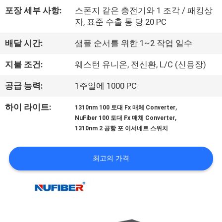
하
포장 세부 사항:
스폰지 같은 충전기와 1 조각 / 패킹상
여
자, 표준 수출 통 당 20 PC
배달 시간:
샘플 순서를 위한 1~2 작업 일수
공
지불 조건:
웨스턴 유니온, 전신환, L/C (신용장)
장
공급 능력:
1주일에 1000 PC
여
,
하이 라이트:
1310nm 100 토대 Fx 매체 Converter
행
,
NuFiber 100 토대 Fx 매체 Converter
1310nm 2 공항 포 이서네트 스위치
품
최고의 가격
질
관
리