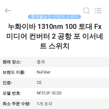
Fivision
Digital
Technology
Co.,Ltd.
All
통제불능인 산업적 스위치
Rights
Reserved.
누화이바 1310nm 100 토대 Fx
집
Developed
by
ECER
미디어 컨버터 2 공항 포 이서네
제
트 스위치
품
원래 장소:
중국
우
NuFiber
브랜드 이름:
리
CE
인증:
에
NF512F-SC20
모델 번호:
대
최소 주문 수량:
1개 조각