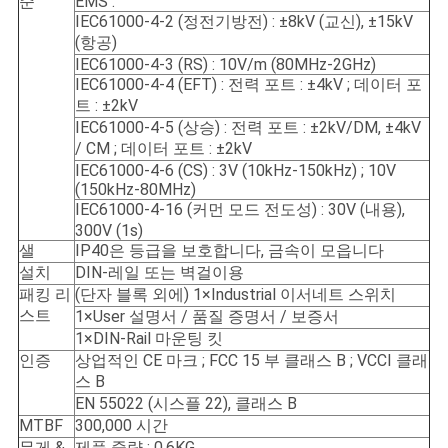
준
EMS :
IEC61000-4-2 (정전기방전) : ±8kV (교신), ±15kV
(항공)
IEC61000-4-3 (RS) : 10V/m (80MHz-2GHz)
IEC61000-4-4 (EFT) : 전력 포트 : ±4kV ; 데이터 포
트 : ±2kV
IEC61000-4-5 (상승) : 전력 포트 : ±2kV/DM, ±4kV
/ CM ; 데이터 포트 : ±2kV
IEC61000-4-6 (CS) : 3V (10kHz-150kHz) ; 10V
(150kHz-80MHz)
IEC61000-4-16 (커먼 모드 전도성) : 30V (내용),
300V (1s)
샐
IP40은 등급을 보호합니다, 금속이 모읍니다
설치
DIN-레일 또는 벽걸이용
패킹 리
(단자 블록 외에) 1×Industrial 이서네트 스위치
스트
1×User 설명서 / 품질 증명서 / 보증서
1×DIN-Rail 마운팅 킷
인증
상업적인 CE 마크 ; FCC 15 부 클래스 B ; VCCI 클래
스 B
EN 55022 (시스플 22), 클래스 B
MTBF
300,000 시간
무게 &
제품 중량 : 0.6KG