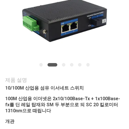
연
락
주
세
요
뉴
제품 설명
스
10/100M 산업용 섬유 이서네트 스위치
100M 산업용 이더넷은 2x10/100Base-Tx + 1x100Base-
fx를 딘 레일 탑재와 SM 두 부분으로 되 SC 20 킬로미터
인
1310nm으로 때립니다
용
개관