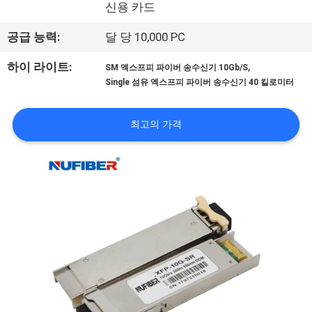
하
신용 카드
여
공급 능력:
달 당 10,000 PC
,
하이 라이트:
SM 엑스프피 파이버 송수신기 10Gb/S
공
Single 섬유 엑스프피 파이버 송수신기 40 킬로미터
장
최고의 가격
여
행
품
질
관
리