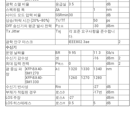
광학 소멸 비율
응급실
3.5
dB
스펙트럼 폭
Δλ
1
nm
사이드 모드 압력 비율
SSRmin
30
dB
개
상승/하락 시간 (20%~80%)
Tr/Tf
50
ps
OFF 송신기의 평균 발사 전력
P
-30
dBm
오프
인
Tx Jitter
Txj
각 표준 요구사항을 준수합니
다.
정
광학 안구 마스크
IEEE802.3ae
2
수신기
보
운영 날짜율
BR
9.95
11.3
Gb/s
수신기 감수성
센
-16
dBm
2
최대 입력 전력
P
0
dBm
2
맥스
보
광 중심 파
XFP-BX40-
λ
1320
1330
1340
nm
C
SM1270
장
호
XFP-BX40-
1260
1270
1280
SM1330
수신기 반사성
Rrx
-27
dB
정
부채가 적립된 경우
로스
-17번
dBm
D
LOS 주장
로스
-27
dBm
A
책
LOS 히스테레스
로스
0.5
5
dB
H