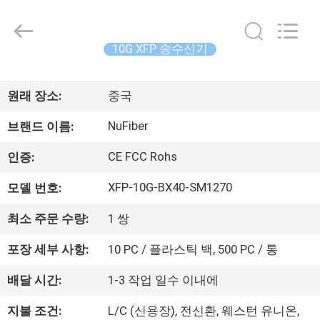
Fivision
Digital
Technology
Co.,Ltd.
All
10G XFP 송수신기
Rights
Reserved.
집
Developed
by
ECER
원래 장소:
중국
제
NuFiber
브랜드 이름:
품
CE FCC Rohs
인증:
XFP-10G-BX40-SM1270
모델 번호:
우
최소 주문 수량:
1 쌍
리
포장 세부 사항:
10 PC / 플라스틱 백, 500 PC / 통
에
배달 시간:
1-3 작업 일수 이내에
대
지불 조건:
L/C (신용장), 전신환, 웨스턴 유니온,