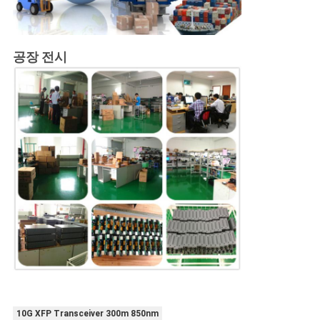
공장 전시
10G XFP Transceiver 300m 850nm