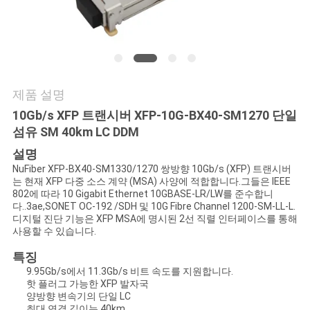
연
락
주
제품 설명
세
10Gb/s XFP 트랜시버 XFP-10G-BX40-SM1270 단일
섬유 SM 40km LC DDM
요
설명
NuFiber XFP-BX40-SM1330/1270 쌍방향 10Gb/s (XFP) 트랜시버
는 현재 XFP 다중 소스 계약 (MSA) 사양에 적합합니다.그들은 IEEE
뉴
802에 따라 10 Gigabit Ethernet 10GBASE-LR/LW를 준수합니
다..3ae,SONET OC-192 /SDH 및 10G Fibre Channel 1200-SM-LL-L.
스
디지털 진단 기능은 XFP MSA에 명시된 2선 직렬 인터페이스를 통해
사용할 수 있습니다.
특징
인
9.95Gb/s에서 11.3Gb/s 비트 속도를 지원합니다.
핫 플러그 가능한 XFP 발자국
용
양방향 변속기의 단일 LC
최대 연결 길이는 40km