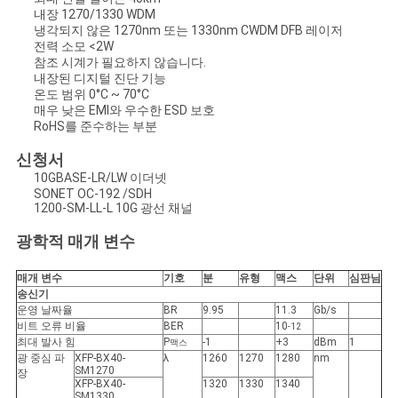
문
내장 1270/1330 WDM
냉각되지 않은 1270nm 또는 1330nm CWDM DFB 레이저
을
전력 소모 <2W
참조 시계가 필요하지 않습니다.
요
내장된 디지털 진단 기능
온도 범위 0°C ~ 70°C
매우 낮은 EMI와 우수한 ESD 보호
구
RoHS를 준수하는 부분
하
신청서
10GBASE-LR/LW 이더넷
세
SONET OC-192 /SDH
1200-SM-LL-L 10G 광선 채널
요
광학적 매개 변수
매개 변수
기호
분
유형
맥스
단위
심판님
사
송신기
운영 날짜율
BR
9.95
11.3
Gb/s
이
비트 오류 비율
BER
10
-12
최대 발사 힘
P
-1
+3
dBm
1
맥스
트
광 중심 파
XFP-BX40-
λ
1260
1270
1280
nm
SM1270
장
XFP-BX40-
1320
1330
1340
맵
SM1330